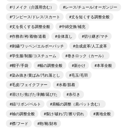
リメイク（介護用含む）
レース/チュール/オーガンジー
ワンピース/ドレス/スカート
丈を短くする調整全般
丈を長くする調整全般
中綿交換/補充
作務衣/袴/着物/道着
全体直し
切り継ぎ/マチ
刺繍/ワッペン/エルボーパッチ
合成皮革/人工皮革
学生服/制服/コスチューム
巻きロック（カール）
帽子/手袋
幅の調整全般
新かけ
本革全般
染み抜き/黄ばみ/汚れ落とし
毛玉/毛羽
毛皮/フェイクファー
水着/肌着
溶けた/焦げた/剥離/延びた
糸引き
紐/リボン/ベルト
肩幅の調整（肩パット含む）
袖の調整全般
裂け/破れ/穴/擦り切れ
裏地全般
襟/フード
鞄/靴/財布