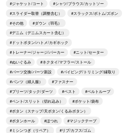
ジャケット/コート
シャツ/ブラウス/カットソー
スライダー取替（調整含む）
スラックス/ボトム/ズボン
その他
ダウン（羽毛）
デニム（デニムスカート含む）
ドットボタン/ハトメ/カギホック
トレーナー/ジャージ/パーカー
ニット/セーター
ぬいぐるみ
ネクタイ/マフラー/ストール
パーツ交換/パーツ新設
パイピング/トリミング/縁取り
パンツ（婦人服）
ファスナー
プリーツ/タック/ダーツ
ベスト
ベルトループ
ベント/スリット（切れ込み）
ポケット/袋布
ボタン（スナップ/天ボタン/くるみボタン）
ボタンホール
ほつれ
マジックテープ
ミシンつぎ（リペア）
リブ/カフス/ゴム