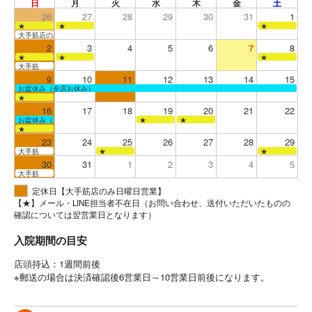
日
月
火
水
木
金
土
26
27
28
29
30
31
1
★
★
★
大手筋店のみ営業
2
3
4
5
6
7
8
★
★
★
大手筋
9
10
11
12
13
14
15
お盆休み（全店お休み）
★
16
17
18
19
20
21
22
お盆休み（全店お休み）
★
★
★
23
24
25
26
27
28
29
大手筋
★
★
30
31
1
2
3
4
5
大手筋
定休日【大手筋店のみ日曜日営業】
【★】メール・LINE担当者不在日（お問い合わせ、送付いただいたものの
確認については翌営業日となります）
入院期間の目安
店頭持込：1週間前後
※郵送の場合は決済確認後6営業日～10営業日前後になります。