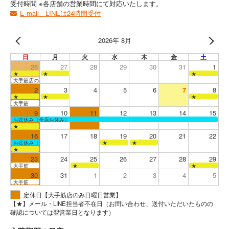
受付時間 ※各店舗の営業時間にて対応いたします。
E-mail、LINEは24時間受付
2026年 8月
日
月
火
水
木
金
土
26
27
28
29
30
31
1
★
★
★
大手筋店のみ営業
2
3
4
5
6
7
8
★
★
★
大手筋
9
10
11
12
13
14
15
お盆休み（全店お休み）
★
16
17
18
19
20
21
22
お盆休み（全店お休み）
★
★
★
23
24
25
26
27
28
29
大手筋
★
★
30
31
1
2
3
4
5
大手筋
定休日【大手筋店のみ日曜日営業】
【★】メール・LINE担当者不在日（お問い合わせ、送付いただいたものの
確認については翌営業日となります）