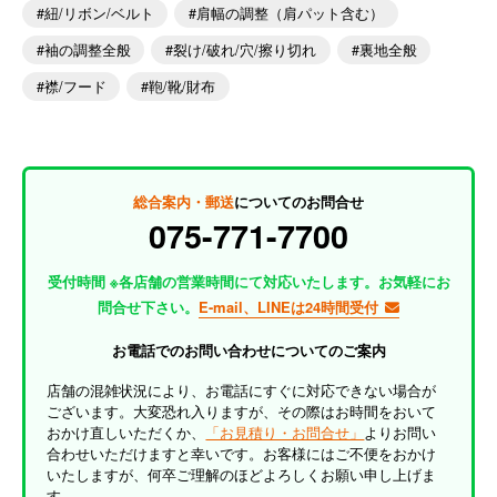
紐/リボン/ベルト
肩幅の調整（肩パット含む）
袖の調整全般
裂け/破れ/穴/擦り切れ
裏地全般
襟/フード
鞄/靴/財布
総合案内・郵送
についてのお問合せ
075-771-7700
受付時間 ※各店舗の営業時間にて対応いたします。お気軽にお
問合せ下さい。
E-mail、LINEは24時間受付
お電話でのお問い合わせについてのご案内
店舗の混雑状況により、お電話にすぐに対応できない場合が
ございます。大変恐れ入りますが、その際はお時間をおいて
おかけ直しいただくか、
「お見積り・お問合せ」
よりお問い
合わせいただけますと幸いです。お客様にはご不便をおかけ
いたしますが、何卒ご理解のほどよろしくお願い申し上げま
す。