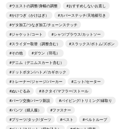
ウエストの調整/身幅の調整
おすすめしないお直し
かけつぎ（かけはぎ）
カバーステッチ/天地裾引き
ゲタ加工/つなぎ加工/チェーンステッチ
ジャケット/コート
シャツ/ブラウス/カットソー
スライダー取替（調整含む）
スラックス/ボトム/ズボン
その他
ダウン（羽毛）
デニム（デニムスカート含む）
ドットボタン/ハトメ/カギホック
トレーナー/ジャージ/パーカー
ニット/セーター
ぬいぐるみ
ネクタイ/マフラー/ストール
パーツ交換/パーツ新設
パイピング/トリミング/縁取り
パンツ（婦人服）
ファスナー
プリーツ/タック/ダーツ
ベスト
ベルトループ
ベント/スリット（切れ込み）
ポケット/袋布