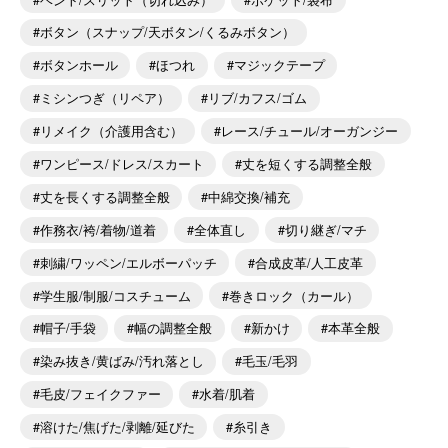
ボタン（スナップ/天ボタン/くるみボタン）
ボタンホール
ほつれ
マジックテープ
ミシンつぎ（リペア）
リブ/カフス/ゴム
リメイク（介護用含む）
レース/チュール/オーガンジー
ワンピース/ドレス/スカート
丈を短くする調整全般
丈を長くする調整全般
中綿交換/補充
作務衣/袴/着物/道着
全体直し
切り継ぎ/マチ
刺繍/ワッペン/エルボーパッチ
合成皮革/人工皮革
学生服/制服/コスチューム
巻きロック（カール）
帽子/手袋
幅の調整全般
新かけ
本革全般
染み抜き/黄ばみ/汚れ落とし
毛玉/毛羽
毛皮/フェイクファー
水着/肌着
溶けた/焦げた/剥離/延びた
糸引き