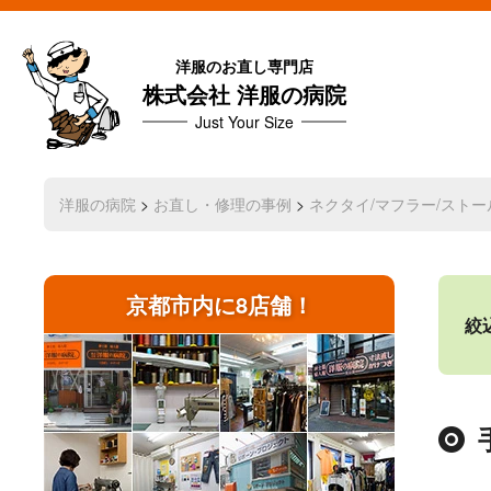
洋服のお直し専門店
株式会社 洋服の病院
Just Your Size
洋服の病院
>
お直し・修理の事例
>
ネクタイ/マフラー/ストー
京都市内に8店舗！
絞