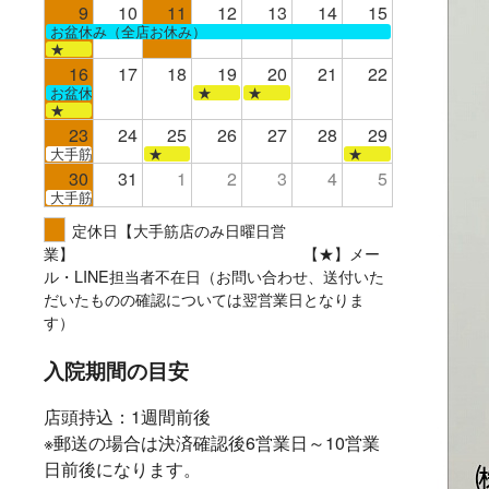
9
10
11
12
13
14
15
お盆休み（全店お休み）
★
16
17
18
19
20
21
22
お盆休み（全店お休み）
★
★
★
23
24
25
26
27
28
29
大手筋
★
★
30
31
1
2
3
4
5
大手筋
定休日【大手筋店のみ日曜日営
業】 【★】メー
ル・LINE担当者不在日（お問い合わせ、送付いた
だいたものの確認については翌営業日となりま
す）
入院期間の目安
店頭持込：1週間前後
※郵送の場合は決済確認後6営業日～10営業
日前後になります。