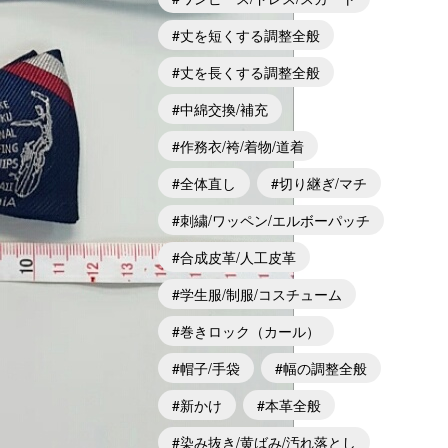
丈を短くする調整全般
丈を長くする調整全般
中綿交換/補充
作務衣/袴/着物/道着
全体直し
切り継ぎ/マチ
刺繍/ワッペン/エルボーパッチ
合成皮革/人工皮革
学生服/制服/コスチューム
巻きロック（カール）
帽子/手袋
幅の調整全般
新かけ
本革全般
染み抜き/黄ばみ/汚れ落とし