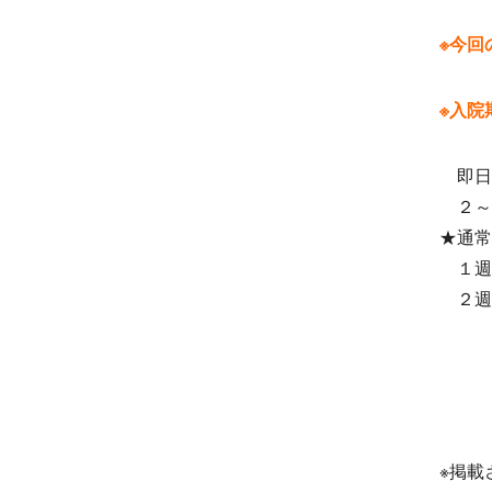
※今回
※入院
即日
２～
★通常
１週
２週
※掲載