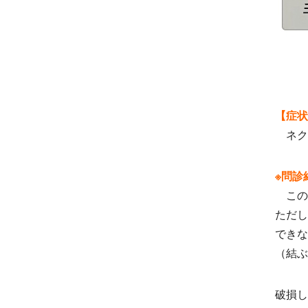
【症状
ネク
※問診
この
ただし
できな
（結ぶ
破損し