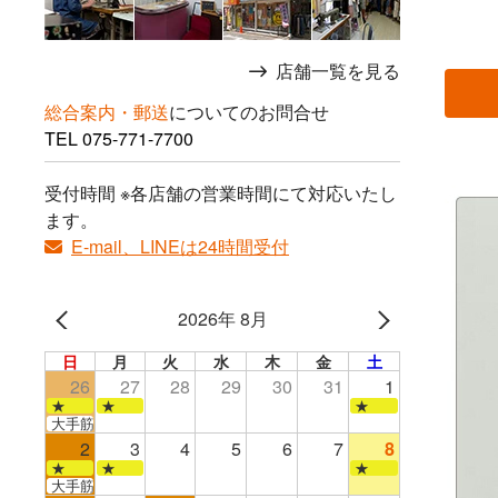
店舗一覧を見る
総合案内・郵送
についてのお問合せ
TEL
075-771-7700
受付時間 ※各店舗の営業時間にて対応いたし
ます。
E-mail、LINEは24時間受付
2026年 8月
日
月
火
水
木
金
土
26
27
28
29
30
31
1
★
★
★
大手筋店のみ営業
2
3
4
5
6
7
8
★
★
★
大手筋