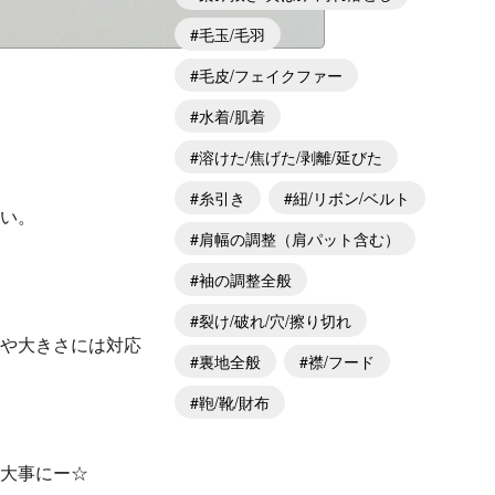
毛玉/毛羽
毛皮/フェイクファー
水着/肌着
溶けた/焦げた/剥離/延びた
糸引き
紐/リボン/ベルト
い。
肩幅の調整（肩パット含む）
袖の調整全般
裂け/破れ/穴/擦り切れ
形や大きさには対応
裏地全般
襟/フード
鞄/靴/財布
大事にー☆