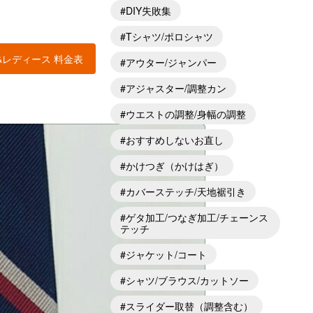
DIY失敗集
Tシャツ/ポロシャツ
&レディース 料金表
アウター/ジャンパー
アジャスター/調整カン
ウエストの調整/身幅の調整
おすすめしないお直し
かけつぎ（かけはぎ）
カバーステッチ/天地裾引き
ゲタ加工/つなぎ加工/チェーンス
テッチ
ジャケット/コート
シャツ/ブラウス/カットソー
スライダー取替（調整含む）