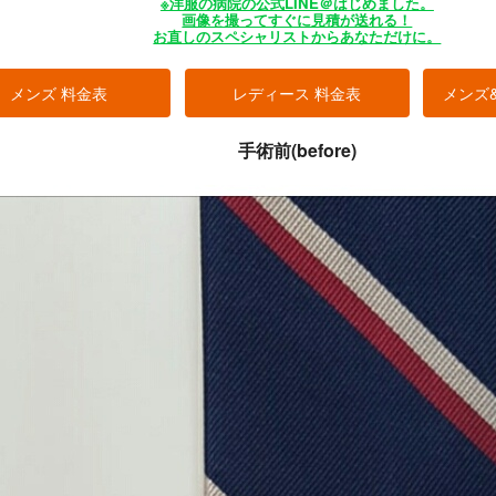
※洋服の病院の公式LINE＠はじめました。
画像を撮ってすぐに見積が送れる！
お直しのスペシャリストからあなただけに。
メンズ 料金表
レディース 料金表
メンズ
手術前(before)