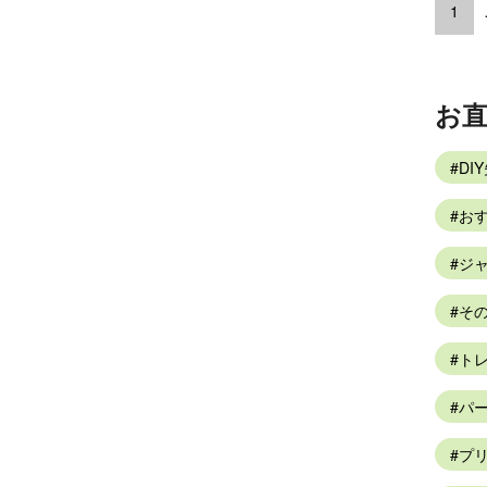
1
お
DI
お
ジャ
そ
トレ
パ
プリ