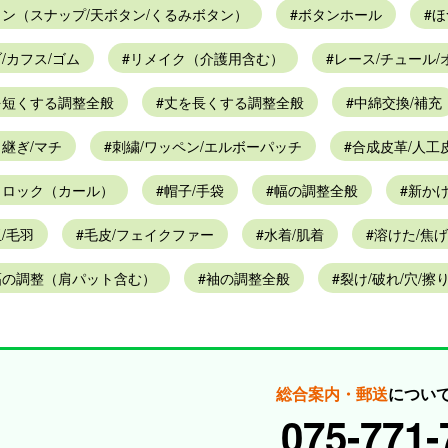
タン（スナップ/天ボタン/くるみボタン）
ボタンホール
ほ
/カフス/ゴム
リメイク（介護用含む）
レース/チュール/
を短くする調整全般
丈を長くする調整全般
中綿交換/補充
継ぎ/マチ
刺繍/ワッペン/エルボーパッチ
合成皮革/人工
きロック（カール）
帽子/手袋
幅の調整全般
新か
/毛羽
毛皮/フェイクファー
水着/肌着
溶けた/焦げ
幅の調整（肩パット含む）
袖の調整全般
裂け/破れ/穴/擦
総合案内・郵送
につい
075-771-