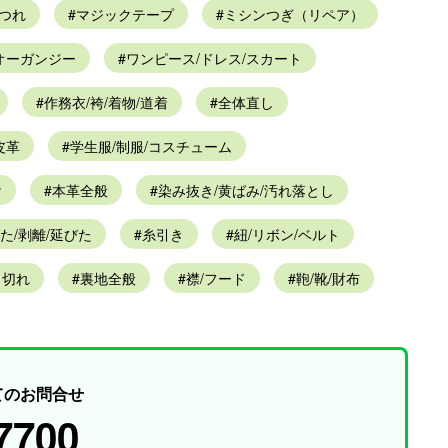
つれ
マジックテープ
ミシンつぎ（リペア）
オーガンジー
ワンピース/ドレス/スカート
作務衣/袴/着物/道着
全体直し
皮革
学生服/制服/コスチューム
け
本革全般
染み抜き/黄ばみ/汚れ落とし
た/剥離/延びた
糸引き
紐/リボン/ベルト
り切れ
裏地全般
襟/フード
鞄/靴/財布
てのお問合せ
7700