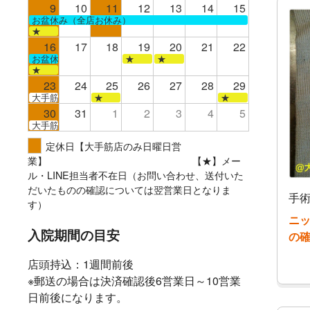
9
10
11
12
13
14
15
お盆休み（全店お休み）
★
16
17
18
19
20
21
22
お盆休み（全店お休み）
★
★
★
23
24
25
26
27
28
29
大手筋
★
★
30
31
1
2
3
4
5
大手筋
定休日【大手筋店のみ日曜日営
業】 【★】メー
ル・LINE担当者不在日（お問い合わせ、送付いた
だいたものの確認については翌営業日となりま
手術
す）
ニ
入院期間の目安
の
店頭持込：1週間前後
※郵送の場合は決済確認後6営業日～10営業
日前後になります。