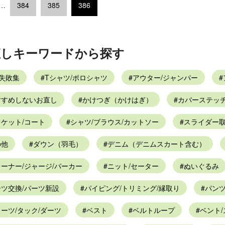
…
384
385
386
直しキーワードから探す
Y失敗集
Tシャツ/ポロシャツ
アウター/ジャンパー
すすめしないお直し
かけつぎ（かけはぎ）
カバーステッチ
ケット/コート
シャツ/ブラウス/カットソー
スライダー
の他
ダウン（羽毛）
デニム（デニムスカート含む）
ーナー/ジャージ/パーカー
ニット/セーター
ぬいぐるみ
ーツ交換/パーツ新設
パイピング/トリミング/縁取り
パン
ーツ/タック/ダーツ
ベスト
ベルトループ
ベント