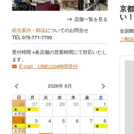
京
い
店舗一覧を見る
総合案内・郵送
についてのお問合せ
全国郵
TEL
075-771-7700
ご郵送
受付時間 ※各店舗の営業時間にて対応いたし
ます。
E-mail、LINEは24時間受付
2026年 8月
日
月
火
水
木
金
土
26
27
28
29
30
31
1
★
★
★
大手筋店のみ営業
2
3
4
5
6
7
8
★
★
★
大手筋