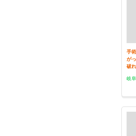
手
が
破
岐阜