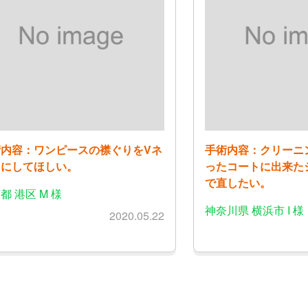
術内容：ワンピースの襟ぐりをVネ
手術内容：クリーニ
クにしてほしい。
ったコートに出来た
で直したい。
都 港区 M 様
神奈川県 横浜市 I 様
2020.05.22