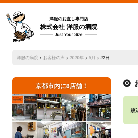
洋服のお直し専門店
株式会社 洋服の病院
Just Your Size
洋服の病院
>
お客様の声
>
2020年
>
5月
> 22日
京都市内に8店舗！
絞