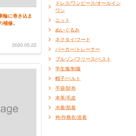
ドレス/ワンピース/オールイン
ワン
車輪に巻き込ま
ニット
の補修。
ぬいぐるみ
ネクタイ/フード
2020.05.22
パーカー/トレーナー
ブルゾン/フリース/ベスト
学生服/制服
帽子/ベルト
手袋/財布
本革/毛皮
水着/肌着
袴/作務衣/道着