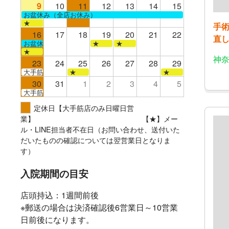
9
10
11
12
13
14
15
お盆休み（全店お休み）
★
手
16
17
18
19
20
21
22
直
お盆休み（全店お休み）
★
★
★
神奈
23
24
25
26
27
28
29
大手筋
★
★
30
31
1
2
3
4
5
大手筋
定休日【大手筋店のみ日曜日営
業】 【★】メー
ル・LINE担当者不在日（お問い合わせ、送付いた
だいたものの確認については翌営業日となりま
す）
入院期間の目安
店頭持込：1週間前後
※郵送の場合は決済確認後6営業日～10営業
日前後になります。