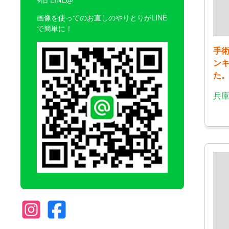
画像を使ってのお直しのやりとりがLINE
で簡単に！
手
ン
た
兵庫