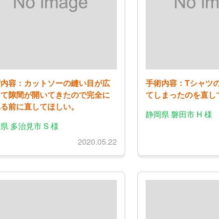
術内容：カットソーの縫い目が広
手術内容：Tシャツ
って隙間が開いてきたので完全に
てしまったのを直し
れる前に直してほしい。
静岡県 磐田市 H 様
県 多治見市 S 様
2020.05.22