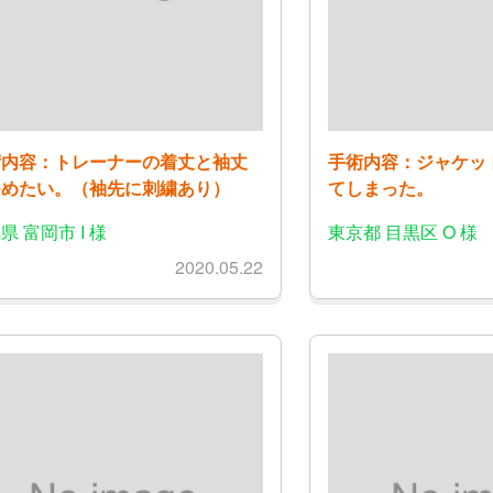
術内容：トレーナーの着丈と袖丈
手術内容：ジャケッ
つめたい。（袖先に刺繍あり）
てしまった。
県 富岡市 I 様
東京都 目黒区 O 様
2020.05.22