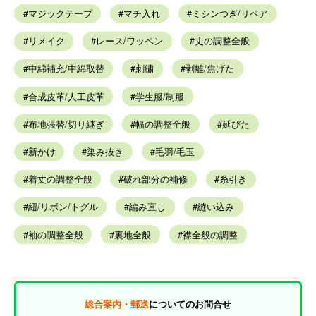
マジックテープ
マチ入れ
ミシンつぎ/リペア
リメイク
レース/ワッペン
丈の調整全般
中綿補充/中綿取替
刺繍
剥離/焦げた
合成皮革/人工皮革
学生服/制服
布地張替/切り継ぎ
幅の調整全般
延びた
新かけ
染み抜き
毛羽/毛玉
着丈の調整全般
破れ部分の補修
糸引き
紐/リボン/トグル
編み直し
縫い込み
袖の調整全般
裏地全般
襟全般の調整
総合案内・郵送
についてのお問合せ