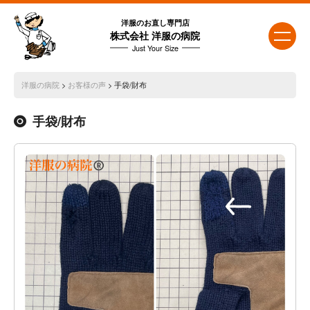
洋服のお直し専門店
株式会社 洋服の病院
Just Your Size
洋服の病院
>
お客様の声
>
手袋/財布
手袋/財布