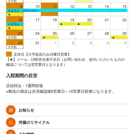
大手筋
9
10
11
12
13
14
15
お盆休み（全店お休み）
★
16
17
18
19
20
21
22
お盆休み（全店お休み）
★
★
★
23
24
25
26
27
28
29
大手筋
★
★
30
31
1
2
3
4
5
大手筋
定休日【大手筋店のみ日曜日営業】
【★】メール・LINE担当者不在日（お問い合わせ、送付いただいたものの
確認については翌営業日となります）
入院期間の目安
店頭持込：1週間前後
※郵送の場合は決済確認後6営業日～10営業日前後になります。
お知らせ
洋服のリサイクル