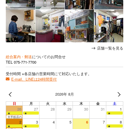
店舗一覧を見る
総合案内・郵送
についてのお問合せ
TEL
075-771-7700
受付時間 ※各店舗の営業時間にて対応いたします。
E-mail、LINEは24時間受付
2026年 8月
日
月
火
水
木
金
土
26
27
28
29
30
31
1
★
★
★
大手筋店のみ営業
2
3
4
5
6
7
8
★
★
★