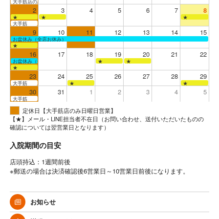
大手筋店のみ営業
2
3
4
5
6
7
8
★
★
★
大手筋
9
10
11
12
13
14
15
お盆休み（全店お休み）
★
16
17
18
19
20
21
22
お盆休み（全店お休み）
★
★
★
23
24
25
26
27
28
29
大手筋
★
★
30
31
1
2
3
4
5
大手筋
定休日【大手筋店のみ日曜日営業】
【★】メール・LINE担当者不在日（お問い合わせ、送付いただいたものの
確認については翌営業日となります）
入院期間の目安
店頭持込：1週間前後
※郵送の場合は決済確認後6営業日～10営業日前後になります。
お知らせ