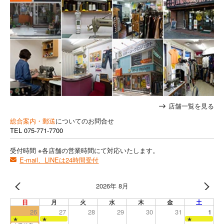
店舗一覧を見る
総合案内・郵送
についてのお問合せ
TEL
075-771-7700
受付時間 ※各店舗の営業時間にて対応いたします。
E-mail、LINEは24時間受付
2026年 8月
日
月
火
水
木
金
土
26
27
28
29
30
31
1
★
★
★