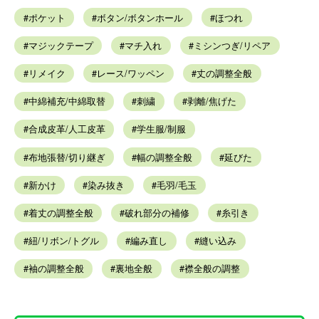
ポケット
ボタン/ボタンホール
ほつれ
マジックテープ
マチ入れ
ミシンつぎ/リペア
リメイク
レース/ワッペン
丈の調整全般
中綿補充/中綿取替
刺繍
剥離/焦げた
合成皮革/人工皮革
学生服/制服
布地張替/切り継ぎ
幅の調整全般
延びた
新かけ
染み抜き
毛羽/毛玉
着丈の調整全般
破れ部分の補修
糸引き
紐/リボン/トグル
編み直し
縫い込み
袖の調整全般
裏地全般
襟全般の調整