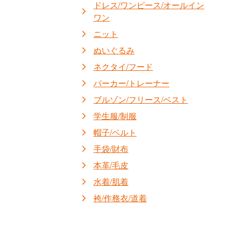
ドレス/ワンピース/オールイン
ワン
ニット
ぬいぐるみ
ネクタイ/フード
パーカー/トレーナー
ブルゾン/フリース/ベスト
学生服/制服
帽子/ベルト
手袋/財布
本革/毛皮
水着/肌着
袴/作務衣/道着