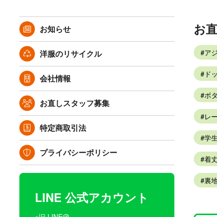
お
お知らせ
ア
洋服のリサイクル
ドッ
会社情報
ボタ
お直しスタッフ募集
レー
特定商取引法
学生
プライバシーポリシー
着
裏
LINE 公式アカウント
※旧 LINE@