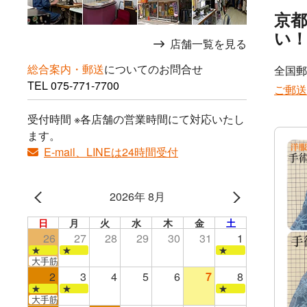
京
い
店舗一覧を見る
総合案内・郵送
についてのお問合せ
全国郵
TEL
075-771-7700
ご郵送
受付時間 ※各店舗の営業時間にて対応いたし
ます。
E-mail、LINEは24時間受付
2026年 8月
日
月
火
水
木
金
土
26
27
28
29
30
31
1
★
★
★
大手筋店のみ営業
2
3
4
5
6
7
8
★
★
★
大手筋