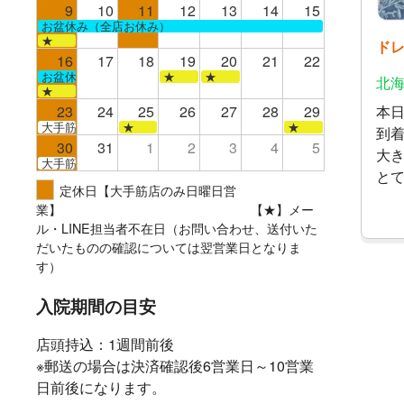
9
10
11
12
13
14
15
お盆休み（全店お休み）
★
ド
16
17
18
19
20
21
22
お盆休み（全店お休み）
★
★
北海
★
本
23
24
25
26
27
28
29
大手筋
★
★
到
30
31
1
2
3
4
5
大
大手筋
と
定休日【大手筋店のみ日曜日営
業】 【★】メー
ル・LINE担当者不在日（お問い合わせ、送付いた
だいたものの確認については翌営業日となりま
す）
入院期間の目安
店頭持込：1週間前後
※郵送の場合は決済確認後6営業日～10営業
日前後になります。