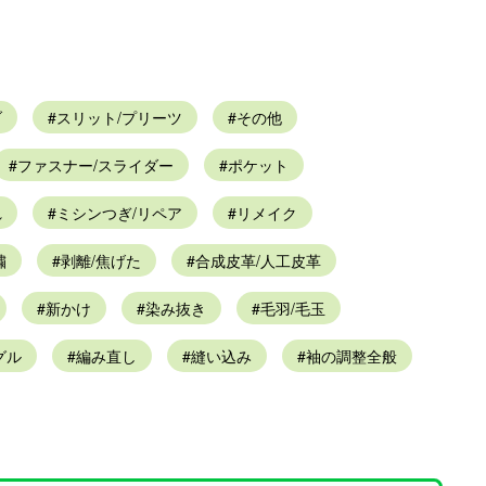
ブ
スリット/プリーツ
その他
ファスナー/スライダー
ポケット
れ
ミシンつぎ/リペア
リメイク
繍
剥離/焦げた
合成皮革/人工皮革
新かけ
染み抜き
毛羽/毛玉
グル
編み直し
縫い込み
袖の調整全般