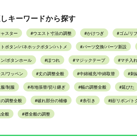
直しキーワードから探す
ジャスター
ウエスト寸法の調整
かけつぎ
ゴム/リ
トボタン/バネホックボタン/ハトメ
パーツ交換/パーツ新設
ン/ボタンホール
ほつれ
マジックテープ
マチ入
ス/ワッペン
丈の調整全般
中綿補充/中綿取替
刺
服/制服
布地張替/切り継ぎ
幅の調整全般
延びた
丈の調整全般
破れ部分の補修
糸引き
紐/リボン/ト
地全般
襟全般の調整