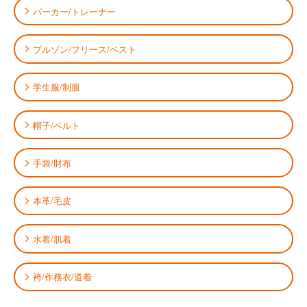
パーカー/トレーナー
ブルゾン/フリース/ベスト
学生服/制服
帽子/ベルト
手袋/財布
本革/毛皮
水着/肌着
袴/作務衣/道着