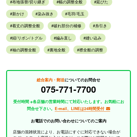
布地張替/切り継ぎ
幅の調整全般
延びた
新かけ
染み抜き
毛羽/毛玉
着丈の調整全般
破れ部分の補修
糸引き
紐/リボン/トグル
編み直し
縫い込み
袖の調整全般
裏地全般
襟全般の調整
総合案内・郵送
についてのお問合せ
075-771-7700
受付時間 ※各店舗の営業時間にて対応いたします。お気軽にお
問合せ下さい。
E-mail、LINEは24時間受付
お電話でのお問い合わせについてのご案内
店舗の混雑状況により、お電話にすぐに対応できない場合が