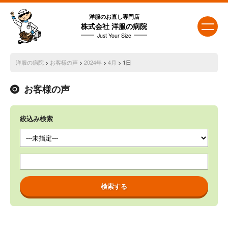
洋服のお直し専門店
株式会社 洋服の病院
Just Your Size
洋服の病院
>
お客様の声
>
2024年
>
4月
> 1日
お客様の声
絞込み検索