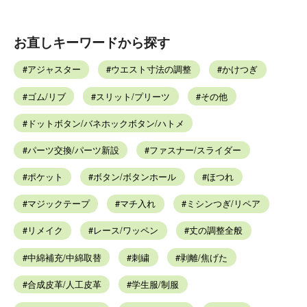
お直しキーワードから探す
アジャスター
ウエスト寸法の調整
かけつぎ
ゴム/リブ
スリット/プリーツ
その他
ドットボタン/バネホックボタン/ハトメ
パーツ交換/パーツ新設
ファスナー/スライダー
ポケット
ボタン/ボタンホール
ほつれ
マジックテープ
マチ入れ
ミシンつぎ/リペア
リメイク
レース/ワッペン
丈の調整全般
中綿補充/中綿取替
刺繍
剥離/焦げた
合成皮革/人工皮革
学生服/制服