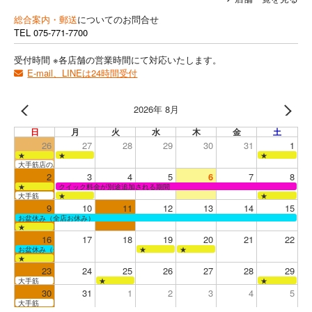
総合案内・郵送
についてのお問合せ
TEL
075-771-7700
受付時間 ※各店舗の営業時間にて対応いたします。
E-mail、LINEは24時間受付
2026年 8月
日
月
火
水
木
金
土
26
27
28
29
30
31
1
★
★
★
大手筋店のみ営業
2
3
4
5
6
7
8
★
クイック料金が別途追加される期間
大手筋
★
★
9
10
11
12
13
14
15
お盆休み（全店お休み）
★
16
17
18
19
20
21
22
お盆休み（全店お休み）
★
★
★
23
24
25
26
27
28
29
大手筋
★
★
30
31
1
2
3
4
5
大手筋