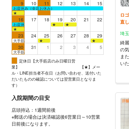
9
10
11
12
13
14
15
お盆休み（全店お休み）
★
ロ
16
17
18
19
20
21
22
直
お盆休み（全店お休み）
★
★
★
埼玉
23
24
25
26
27
28
29
大手筋
★
★
綺
30
31
1
2
3
4
5
の
大手筋
ま
定休日【大手筋店のみ日曜日営
い
業】 【★】メー
ル・LINE担当者不在日（お問い合わせ、送付いた
だいたものの確認については翌営業日となりま
す）
入院期間の目安
店頭持込：1週間前後
※郵送の場合は決済確認後6営業日～10営業
日前後になります。