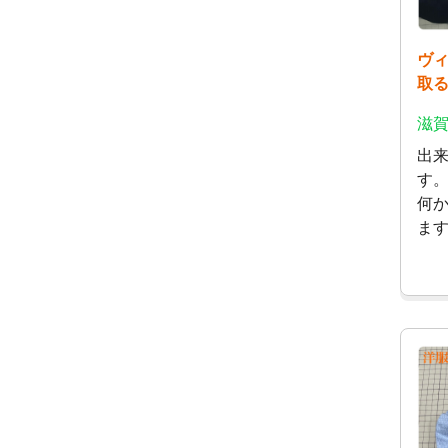
ヴ
取
滋賀
出
す
何
ま