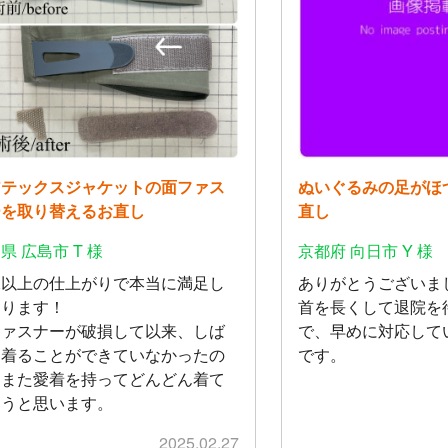
アテックスジャケットの面ファス
ぬいぐるみの足がほ
ーを取り替えるお直し
直し
県 広島市 T 様
京都府 向日市 Y 様
像以上の仕上がりで本当に満足し
ありがとうございま
おります！
首を長くして退院を
ファスナーが破損して以来、しば
で、早めに対応して
く着ることができていなかったの
です。
、また愛着を持ってどんどん着て
こうと思います。
2025.02.27