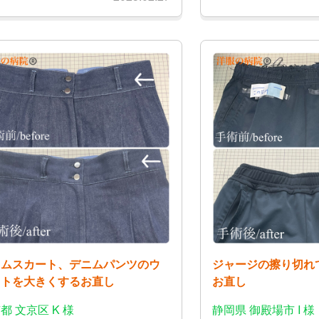
ニムスカート、デニムパンツのウ
ジャージの擦り切れ
ストを大きくするお直し
お直し
都 文京区 K 様
静岡県 御殿場市 I 様