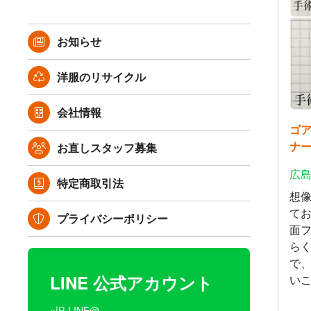
お知らせ
洋服のリサイクル
会社情報
ゴ
ナ
お直しスタッフ募集
広島
特定商取引法
想
て
プライバシーポリシー
面
ら
で
LINE 公式アカウント
い
※旧 LINE@