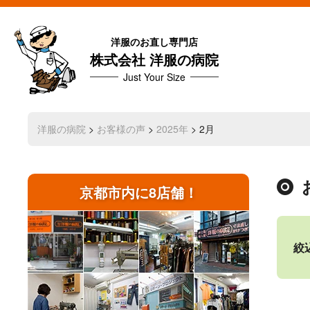
洋服のお直し専門店
株式会社 洋服の病院
Just Your Size
洋服の病院
>
お客様の声
>
2025年
> 2月
京都市内に8店舗！
絞