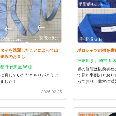
クタイを洗濯したことによって出
ポロシャツの襟を裏
た歪みのお直し
神奈川県 川崎市 Ｎ 
都 千代田区 W 様
襟の修理は以前御社
麗に直していただきありがとうご
で見た事例のとおり
いました！
っており、非常に満
2025.02.25