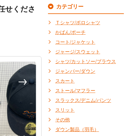
カテゴリー
任せくださ
Ｔシャツ/ポロシャツ
かばん/ポーチ
コート/ジャケット
ジャージ/スウェット
シャツ/カットソー/ブラウス
ジャンパー/ダウン
スカート
ストール/マフラー
スラックス/デニム/パンツ
スリット
その他
ダウン製品（羽毛）