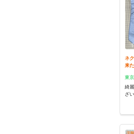
ネ
来
東京
綺
ざ