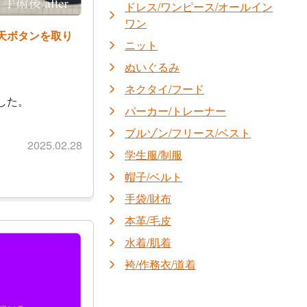
ドレス/ワンピース/オールイン
ワン
天ボタンを取り
ニット
ぬいぐるみ
ネクタイ/フード
した。
パーカー/トレーナー
ブルゾン/フリース/ベスト
2025.02.28
学生服/制服
帽子/ベルト
手袋/財布
本革/毛皮
水着/肌着
袴/作務衣/道着