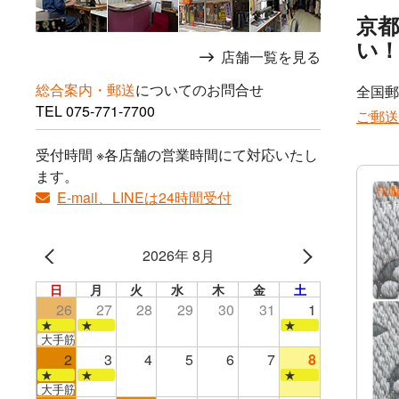
京
い
店舗一覧を見る
総合案内・郵送
についてのお問合せ
全国郵
TEL
075-771-7700
ご郵送
受付時間 ※各店舗の営業時間にて対応いたし
ます。
E-mail、LINEは24時間受付
2026年 8月
日
月
火
水
木
金
土
26
27
28
29
30
31
1
★
★
★
大手筋店のみ営業
2
3
4
5
6
7
8
★
★
★
大手筋