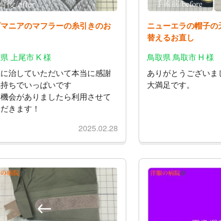
ゴマニアのマフラーの糸引きのお
ニューエラの帽子の
し
替えるお直し
県 上尾市 K 様
鳥取県 鳥取市 H 様
麗に治していただいて本当に感謝
ありがとうございま
気持ちでいっぱいです
大満足です。
た機会がありましたら利用させて
ただきます！
2025.02.28