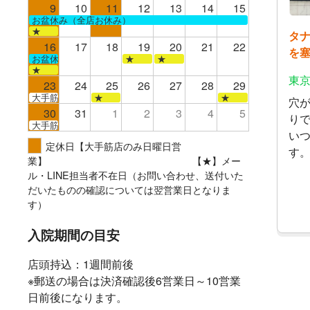
9
10
11
12
13
14
15
お盆休み（全店お休み）
★
タ
16
17
18
19
20
21
22
を
お盆休み（全店お休み）
★
★
★
東京
23
24
25
26
27
28
29
大手筋
★
★
穴
30
31
1
2
3
4
5
り
大手筋
い
定休日【大手筋店のみ日曜日営
す
業】 【★】メー
ル・LINE担当者不在日（お問い合わせ、送付いた
だいたものの確認については翌営業日となりま
す）
入院期間の目安
店頭持込：1週間前後
※郵送の場合は決済確認後6営業日～10営業
日前後になります。