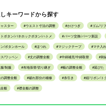
直しキーワードから探す
ジャスター
ウエスト寸法の調整
かけつぎ
ゴム/リ
トボタン/バネホックボタン/ハトメ
パーツ交換/パーツ新設
ン/ボタンホール
ほつれ
マジックテープ
マチ入
ス/ワッペン
丈の調整全般
中綿補充/中綿取替
刺
服/制服
布地張替/切り継ぎ
幅の調整全般
延びた
丈の調整全般
破れ部分の補修
糸引き
紐/リボン/ト
地全般
襟全般の調整