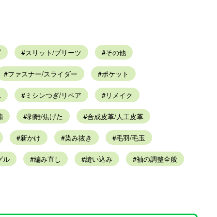
ブ
スリット/プリーツ
その他
ファスナー/スライダー
ポケット
れ
ミシンつぎ/リペア
リメイク
繍
剥離/焦げた
合成皮革/人工皮革
新かけ
染み抜き
毛羽/毛玉
グル
編み直し
縫い込み
袖の調整全般