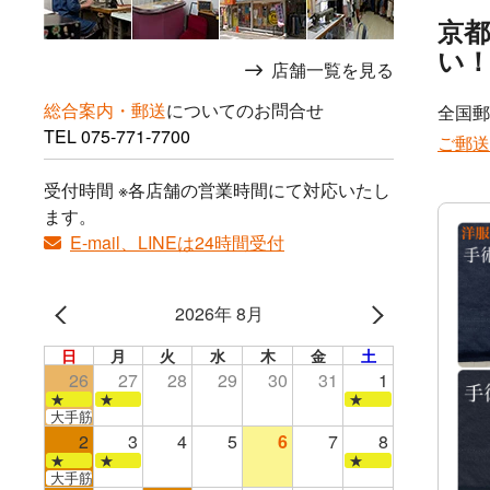
京
い
店舗一覧を見る
総合案内・郵送
についてのお問合せ
全国郵
TEL
075-771-7700
ご郵送
受付時間 ※各店舗の営業時間にて対応いたし
ます。
E-mail、LINEは24時間受付
2026年 8月
日
月
火
水
木
金
土
26
27
28
29
30
31
1
★
★
★
大手筋店のみ営業
2
3
4
5
6
7
8
★
★
★
大手筋