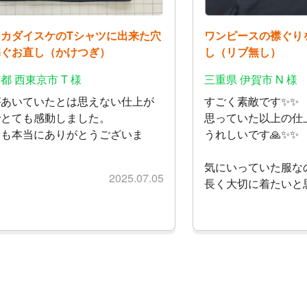
ナカダイスケのTシャツに出来た穴
ワンピースの襟ぐり
塞ぐお直し（かけつぎ）
し（リブ無し）
都 西東京市 T 様
三重県 伊賀市 N 様
があいていたとは思えない仕上が
すごく素敵です✨✨
でとても感動しました。
思っていた以上の仕
つも本当にありがとうございま
うれしいです🙏✨✨
。
気にいっていた服な
2025.07.05
長く大切に着たいと思