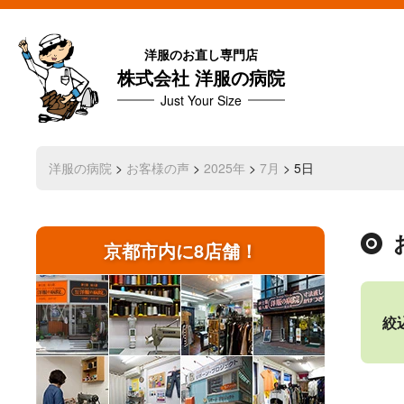
洋服のお直し専門店
株式会社 洋服の病院
Just Your Size
洋服の病院
>
お客様の声
>
2025年
>
7月
> 5日
京都市内に8店舗！
絞