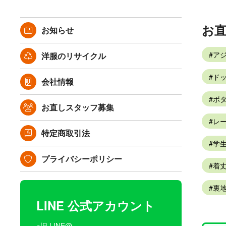
お
お知らせ
ア
洋服のリサイクル
ドッ
会社情報
ボタ
お直しスタッフ募集
レー
特定商取引法
学生
プライバシーポリシー
着
裏
LINE 公式アカウント
※旧 LINE@