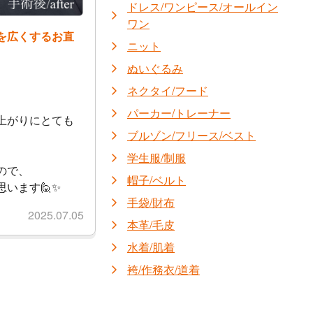
ドレス/ワンピース/オールイン
ワン
を広くするお直
ニット
ぬいぐるみ
ネクタイ/フード
パーカー/トレーナー
上がりにとても
ブルゾン/フリース/ベスト
学生服/制服
ので、
帽子/ベルト
います🙋✨
手袋/財布
2025.07.05
本革/毛皮
水着/肌着
袴/作務衣/道着