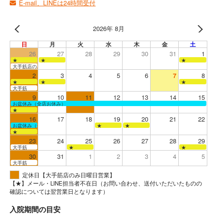
E-mail、LINEは24時間受付
2026年 8月
日
月
火
水
木
金
土
26
27
28
29
30
31
1
★
★
★
大手筋店のみ営業
2
3
4
5
6
7
8
★
★
★
大手筋
9
10
11
12
13
14
15
お盆休み（全店お休み）
★
16
17
18
19
20
21
22
お盆休み（全店お休み）
★
★
★
23
24
25
26
27
28
29
大手筋
★
★
30
31
1
2
3
4
5
大手筋
定休日【大手筋店のみ日曜日営業】
【★】メール・LINE担当者不在日（お問い合わせ、送付いただいたものの
確認については翌営業日となります）
入院期間の目安