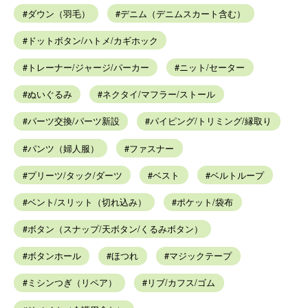
ダウン（羽毛）
デニム（デニムスカート含む）
ドットボタン/ハトメ/カギホック
トレーナー/ジャージ/パーカー
ニット/セーター
ぬいぐるみ
ネクタイ/マフラー/ストール
パーツ交換/パーツ新設
パイピング/トリミング/縁取り
パンツ（婦人服）
ファスナー
プリーツ/タック/ダーツ
ベスト
ベルトループ
ベント/スリット（切れ込み）
ポケット/袋布
ボタン（スナップ/天ボタン/くるみボタン）
ボタンホール
ほつれ
マジックテープ
ミシンつぎ（リペア）
リブ/カフス/ゴム