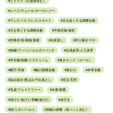
リメイク（介護用含む）
レース/チュール/オーガンジー
ワンピース/ドレス/スカート
丈を短くする調整全般
丈を長くする調整全般
中綿交換/補充
作務衣/袴/着物/道着
全体直し
切り継ぎ/マチ
刺繍/ワッペン/エルボーパッチ
合成皮革/人工皮革
学生服/制服/コスチューム
巻きロック（カール）
帽子/手袋
幅の調整全般
新かけ
本革全般
染み抜き/黄ばみ/汚れ落とし
毛玉/毛羽
毛皮/フェイクファー
水着/肌着
溶けた/焦げた/剥離/延びた
糸引き
紐/リボン/ベルト
肩幅の調整（肩パット含む）