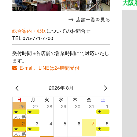
大阪
店舗一覧を見る
総合案内・郵送
についてのお問合せ
TEL
075-771-7700
受付時間 ※各店舗の営業時間にて対応いたし
ます。
E-mail、LINEは24時間受付
2026年 8月
日
月
火
水
木
金
土
26
27
28
29
30
31
1
★
★
★
大手筋店のみ営業
2
3
4
5
6
7
8
★
★
★
大手筋