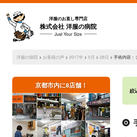
洋服のお直し専門店
株式会社 洋服の病院
Just Your Size
洋服の病院
>
お客様の声
>
2017年
>
5月
>
28日
> 手術内容
京都市内に8店舗！
絞