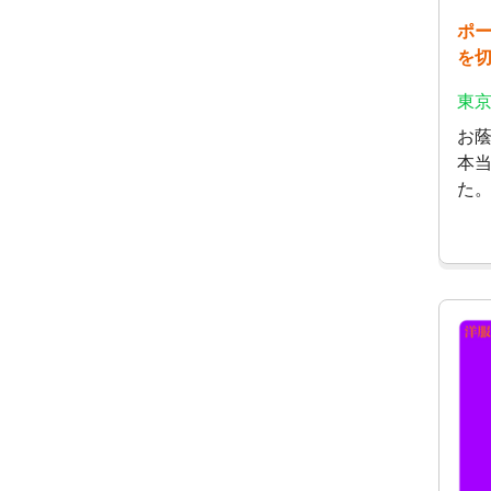
ポ
を
東京
お蔭
本
た