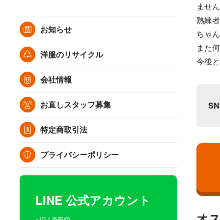
ません
熟練者
お知らせ
ちゃん
また何
洋服のリサイクル
今後と
会社情報
お直しスタッフ募集
S
特定商取引法
プライバシーポリシー
LINE 公式アカウント
オ
※旧 LINE@