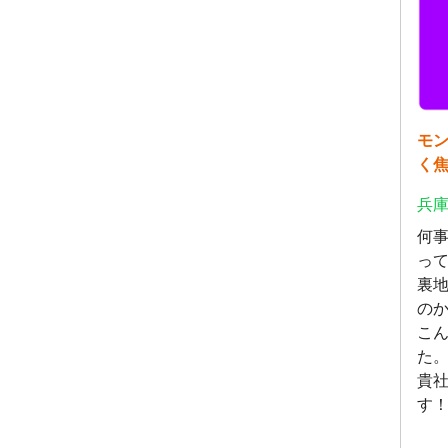
モ
く
兵庫
何
っ
裏
の
こ
た
貴
す