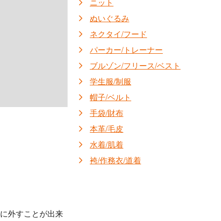
ニット
ぬいぐるみ
ネクタイ/フード
パーカー/トレーナー
ブルゾン/フリース/ベスト
学生服/制服
帽子/ベルト
手袋/財布
本革/毛皮
水着/肌着
袴/作務衣/道着
単に外すことが出来