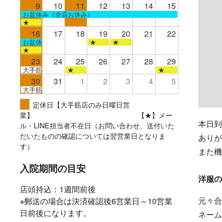
9
10
11
12
13
14
15
お盆休み（全店お休み）
★
16
17
18
19
20
21
22
お盆休み（全店お休み）
★
★
★
23
24
25
26
27
28
29
大手筋
★
★
30
31
1
2
3
4
5
大手筋
定休日【大手筋店のみ日曜日営
業】 【★】メー
本日到
ル・LINE担当者不在日（お問い合わせ、送付いた
だいたものの確認については翌営業日となりま
ありが
す）
また機
入院期間の目安
洋服の
店頭持込：1週間前後
元々合
※郵送の場合は決済確認後6営業日～10営業
日前後になります。
ネーム