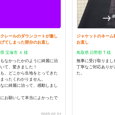
ンクレールのダウンコートが激し
ジャケットのネーム
焦げてしまった部分のお直し
お直し
県 宝塚市 Ａ 様
鳥取県 日野郡 T 様
事もなかったかのように綺麗に治
無事に受け取りまし
ていて、驚きました！
丁寧なご対応ありが
地も、どこから生地をとってきた
た。
かまったくわかりません。
んなに綺麗に治って、感動しまし
。
社にお願いして本当によかったで
！
2025.02.21