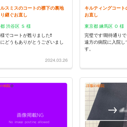
ールスミスのコートの襟下の裏地
キルティングコート
切り継ぐお直し
お直し
都 渋谷区 Ｓ 様
東京都 練馬区 Ｏ 様
様でコートが甦りました❗
完璧です!期待通り
当にどうもありがとうございまし
遠方の病院に入院し
。
す。
2024.03.26