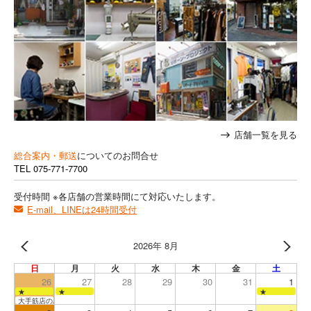
店舗一覧を見る
総合案内・郵送
についてのお問合せ
TEL
075-771-7700
受付時間 ※各店舗の営業時間にて対応いたします。
E-mail、LINEは24時間受付
2026年 8月
日
月
火
水
木
金
土
26
27
28
29
30
31
1
★
★
★
大手筋店のみ営業