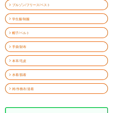
ブルゾン/フリース/ベスト
学生服/制服
帽子/ベルト
手袋/財布
本革/毛皮
水着/肌着
袴/作務衣/道着