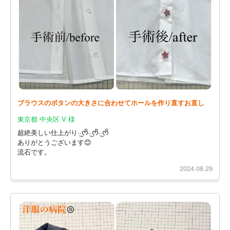
ブラウスのボタンの大きさに合わせてホールを作り直すお直し
東京都 中央区 V 様
超絶美しい仕上がり·͜·ᰔᩚ·͜·ᰔᩚ·͜·ᰔᩚ
ありがとうございます😊
流石です。
2024.08.29