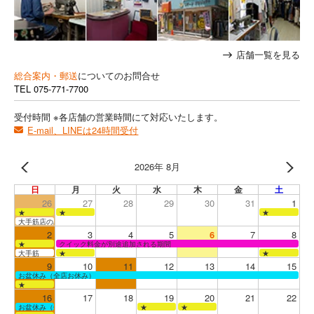
店舗一覧を見る
総合案内・郵送
についてのお問合せ
TEL
075-771-7700
受付時間 ※各店舗の営業時間にて対応いたします。
E-mail、LINEは24時間受付
2026年 8月
日
月
火
水
木
金
土
26
27
28
29
30
31
1
★
★
★
大手筋店のみ営業
2
3
4
5
6
7
8
★
クイック料金が別途追加される期間
大手筋
★
★
9
10
11
12
13
14
15
お盆休み（全店お休み）
★
16
17
18
19
20
21
22
お盆休み（全店お休み）
★
★