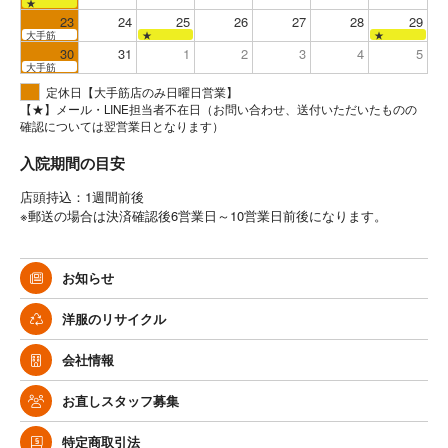
★
23
24
25
26
27
28
29
大手筋
★
★
30
31
1
2
3
4
5
大手筋
定休日【大手筋店のみ日曜日営業】
【★】メール・LINE担当者不在日（お問い合わせ、送付いただいたものの
確認については翌営業日となります）
入院期間の目安
店頭持込：1週間前後
※郵送の場合は決済確認後6営業日～10営業日前後になります。
お知らせ
洋服のリサイクル
会社情報
お直しスタッフ募集
特定商取引法