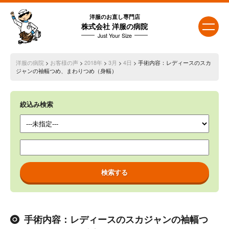
洋服のお直し専門店
株式会社 洋服の病院
Just Your Size
洋服の病院
>
お客様の声
>
2018年
>
3月
>
4日
> 手術内容：レディースのスカ
ジャンの袖幅つめ、まわりつめ（身幅）
絞込み検索
手術内容：レディースのスカジャンの袖幅つ