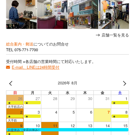
店舗一覧を見る
総合案内・郵送
についてのお問合せ
TEL
075-771-7700
受付時間 ※各店舗の営業時間にて対応いたします。
E-mail、LINEは24時間受付
2026年 8月
日
月
火
水
木
金
土
26
27
28
29
30
31
1
★
★
★
大手筋店のみ営業
2
3
4
5
6
7
8
★
★
★
大手筋
9
10
11
12
13
14
15
お盆休み（全店お休み）
★