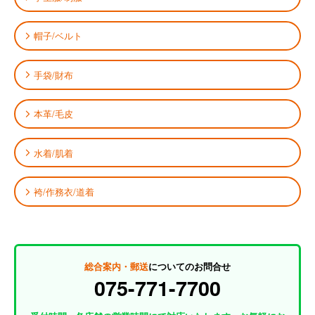
帽子/ベルト
手袋/財布
本革/毛皮
水着/肌着
袴/作務衣/道着
総合案内・郵送
についてのお問合せ
075-771-7700