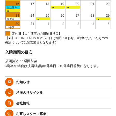
16
17
18
19
20
21
22
お盆休み（全店お休み）
★
★
★
23
24
25
26
27
28
29
大手筋
★
★
30
31
1
2
3
4
5
大手筋
定休日【大手筋店のみ日曜日営業】
【★】メール・LINE担当者不在日（お問い合わせ、送付いただいたものの
確認については翌営業日となります）
入院期間の目安
店頭持込：1週間前後
※郵送の場合は決済確認後6営業日～10営業日前後になります。
お知らせ
洋服のリサイクル
会社情報
お直しスタッフ募集