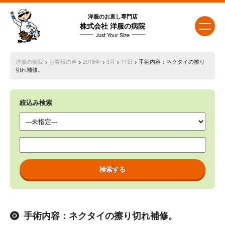
洋服のお直し専門店
株式会社 洋服の病院
Just Your Size
洋服の病院
>
お客様の声
>
2018年
>
3月
>
11日
> 手術内容：ネクタイの擦り
切れ補修。
絞込み検索
手術内容：ネクタイの擦り切れ補修。