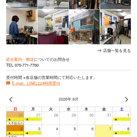
店舗一覧を見る
総合案内・郵送
についてのお問合せ
TEL
075-771-7700
受付時間 ※各店舗の営業時間にて対応いたします。
E-mail、LINEは24時間受付
2026年 8月
日
月
火
水
木
金
土
26
27
28
29
30
31
1
★
★
★
大手筋店のみ営業
2
3
4
5
6
7
8
★
★
★
大手筋