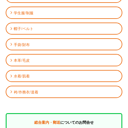
学生服/制服
帽子/ベルト
手袋/財布
本革/毛皮
水着/肌着
袴/作務衣/道着
総合案内・郵送
についてのお問合せ