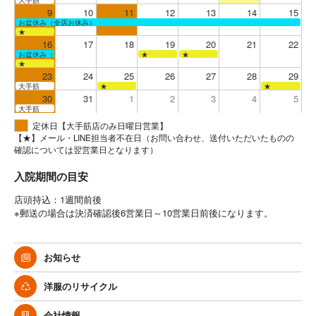
9
10
11
12
13
14
15
お盆休み（全店お休み）
★
16
17
18
19
20
21
22
お盆休み（全店お休み）
★
★
★
23
24
25
26
27
28
29
大手筋
★
★
30
31
1
2
3
4
5
大手筋
定休日【大手筋店のみ日曜日営業】
【★】メール・LINE担当者不在日（お問い合わせ、送付いただいたものの
確認については翌営業日となります）
入院期間の目安
店頭持込：1週間前後
※郵送の場合は決済確認後6営業日～10営業日前後になります。
お知らせ
洋服のリサイクル
会社情報