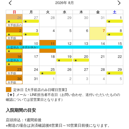
2026年 8月
日
月
火
水
木
金
土
26
27
28
29
30
31
1
★
★
★
大手筋店のみ営業
2
3
4
5
6
7
8
★
★
★
大手筋
9
10
11
12
13
14
15
お盆休み（全店お休み）
★
16
17
18
19
20
21
22
お盆休み（全店お休み）
★
★
★
23
24
25
26
27
28
29
大手筋
★
★
30
31
1
2
3
4
5
大手筋
定休日【大手筋店のみ日曜日営業】
【★】メール・LINE担当者不在日（お問い合わせ、送付いただいたものの
確認については翌営業日となります）
入院期間の目安
店頭持込：1週間前後
※郵送の場合は決済確認後6営業日～10営業日前後になります。