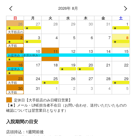
2026年 8月
日
月
火
水
木
金
土
26
27
28
29
30
31
1
★
★
★
大手筋店のみ営業
2
3
4
5
6
7
8
★
★
★
大手筋
9
10
11
12
13
14
15
お盆休み（全店お休み）
★
16
17
18
19
20
21
22
お盆休み（全店お休み）
★
★
★
23
24
25
26
27
28
29
大手筋
★
★
30
31
1
2
3
4
5
大手筋
定休日【大手筋店のみ日曜日営業】
【★】メール・LINE担当者不在日（お問い合わせ、送付いただいたものの
確認については翌営業日となります）
入院期間の目安
店頭持込：1週間前後