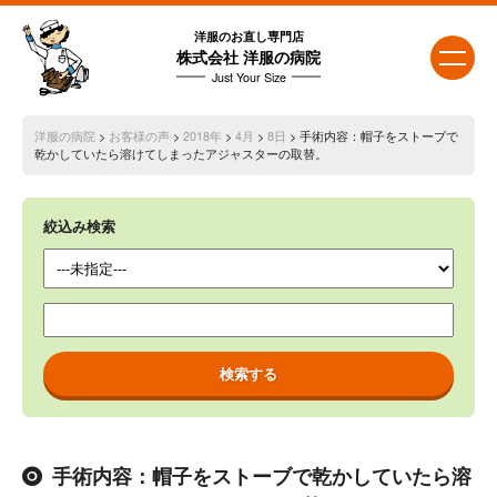
洋服のお直し専門店
株式会社 洋服の病院
Just Your Size
洋服の病院
>
お客様の声
>
2018年
>
4月
>
8日
> 手術内容：帽子をストーブで
乾かしていたら溶けてしまったアジャスターの取替。
絞込み検索
手術内容：帽子をストーブで乾かしていたら溶