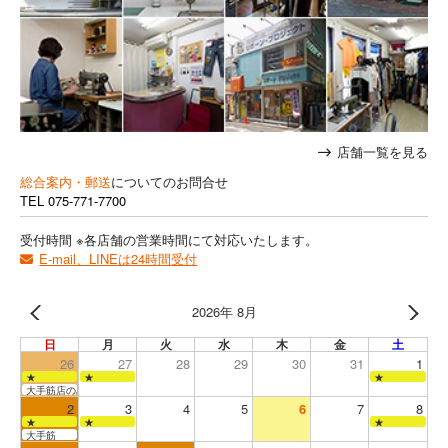
店舗一覧を見る
総合案内・郵送
についてのお問合せ
TEL
075-771-7700
受付時間 ※各店舗の営業時間にて対応いたします。
E-mail、LINEは24時間受付
2026年 8月
日
月
火
水
木
金
土
26
27
28
29
30
31
1
★
★
★
大手筋店のみ営業
2
3
4
5
6
7
8
★
★
★
大手筋