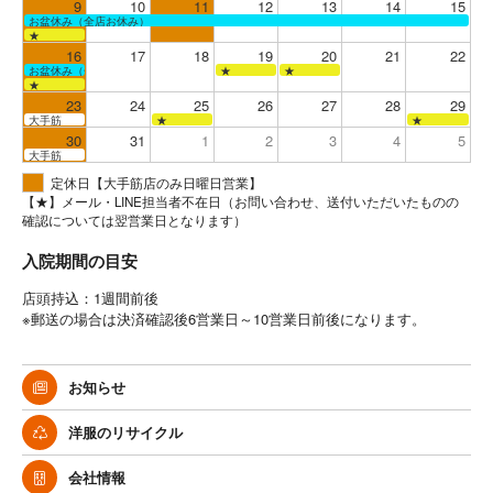
9
10
11
12
13
14
15
お盆休み（全店お休み）
★
16
17
18
19
20
21
22
お盆休み（全店お休み）
★
★
★
23
24
25
26
27
28
29
大手筋
★
★
30
31
1
2
3
4
5
大手筋
定休日【大手筋店のみ日曜日営業】
【★】メール・LINE担当者不在日（お問い合わせ、送付いただいたものの
確認については翌営業日となります）
入院期間の目安
店頭持込：1週間前後
※郵送の場合は決済確認後6営業日～10営業日前後になります。
お知らせ
洋服のリサイクル
会社情報