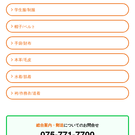
学生服/制服
帽子/ベルト
手袋/財布
本革/毛皮
水着/肌着
袴/作務衣/道着
総合案内・郵送
についてのお問合せ
075-771-7700