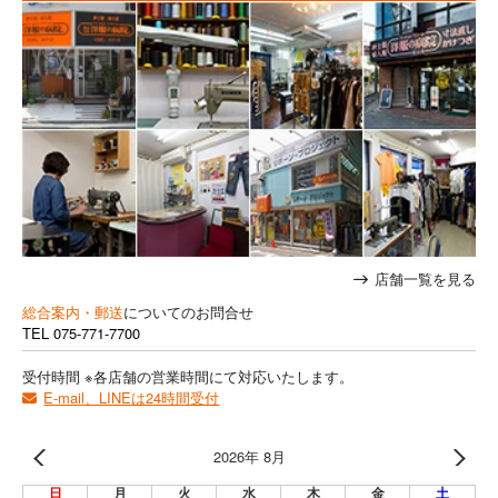
店舗一覧を見る
総合案内・郵送
についてのお問合せ
TEL
075-771-7700
受付時間 ※各店舗の営業時間にて対応いたします。
E-mail、LINEは24時間受付
2026年 8月
日
月
火
水
木
金
土