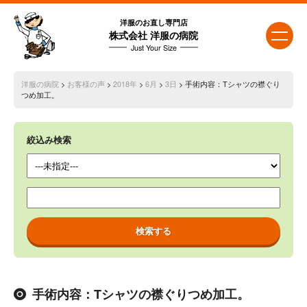
洋服のお直し専門店
株式会社 洋服の病院
Just Your Size
洋服の病院
>
お客様の声
>
2018年
>
6月
>
3日
> 手術内容：Tシャツの襟ぐり
つめ加工。
絞込み検索
手術内容：Tシャツの襟ぐりつめ加工。