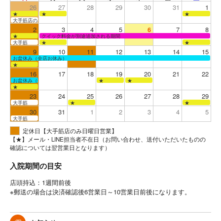
26
27
28
29
30
31
1
★
★
★
大手筋店のみ営業
2
3
4
5
6
7
8
★
クイック料金が別途追加される期間
大手筋
★
★
9
10
11
12
13
14
15
お盆休み（全店お休み）
★
16
17
18
19
20
21
22
お盆休み（全店お休み）
★
★
★
23
24
25
26
27
28
29
大手筋
★
★
30
31
1
2
3
4
5
大手筋
定休日【大手筋店のみ日曜日営業】
【★】メール・LINE担当者不在日（お問い合わせ、送付いただいたものの
確認については翌営業日となります）
入院期間の目安
店頭持込：1週間前後
※郵送の場合は決済確認後6営業日～10営業日前後になります。