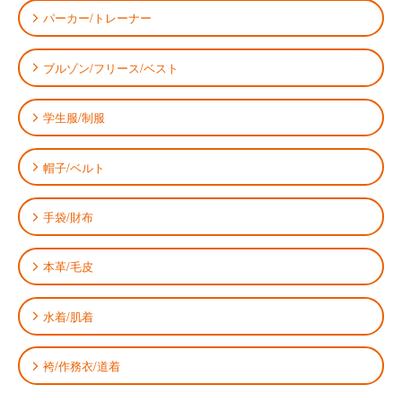
パーカー/トレーナー
ブルゾン/フリース/ベスト
学生服/制服
帽子/ベルト
手袋/財布
本革/毛皮
水着/肌着
袴/作務衣/道着