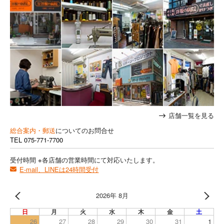
店舗一覧を見る
総合案内・郵送
についてのお問合せ
TEL
075-771-7700
受付時間 ※各店舗の営業時間にて対応いたします。
E-mail、LINEは24時間受付
2026年 8月
日
月
火
水
木
金
土
26
27
28
29
30
31
1