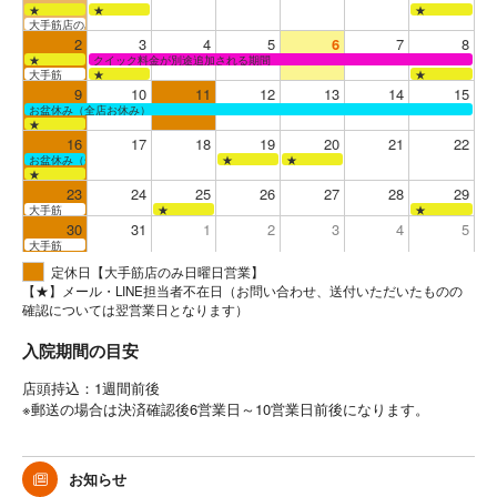
★
★
★
大手筋店のみ営業
2
3
4
5
6
7
8
★
クイック料金が別途追加される期間
大手筋
★
★
9
10
11
12
13
14
15
お盆休み（全店お休み）
★
16
17
18
19
20
21
22
お盆休み（全店お休み）
★
★
★
23
24
25
26
27
28
29
大手筋
★
★
30
31
1
2
3
4
5
大手筋
定休日【大手筋店のみ日曜日営業】
【★】メール・LINE担当者不在日（お問い合わせ、送付いただいたものの
確認については翌営業日となります）
入院期間の目安
店頭持込：1週間前後
※郵送の場合は決済確認後6営業日～10営業日前後になります。
お知らせ