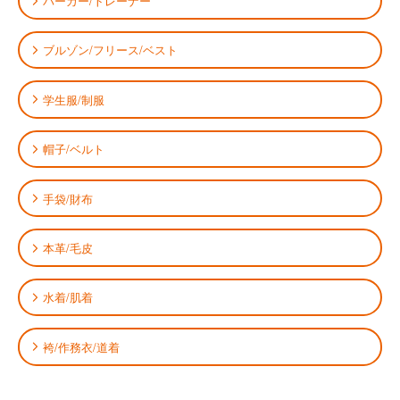
パーカー/トレーナー
ブルゾン/フリース/ベスト
学生服/制服
帽子/ベルト
手袋/財布
本革/毛皮
水着/肌着
袴/作務衣/道着