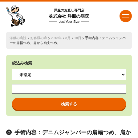
洋服のお直し専門店
株式会社 洋服の病院
Just Your Size
洋服の病院
>
お客様の声
>
2018年
>
8月
>
18日
> 手術内容：デニムジャンパ
ーの肩幅つめ、肩から袖丈つめ。
絞込み検索
手術内容：デニムジャンパーの肩幅つめ、肩か