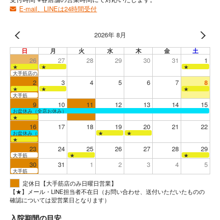
E-mail、LINEは24時間受付
2026年 8月
日
月
火
水
木
金
土
26
27
28
29
30
31
1
★
★
★
大手筋店のみ営業
2
3
4
5
6
7
8
★
★
★
大手筋
9
10
11
12
13
14
15
お盆休み（全店お休み）
★
16
17
18
19
20
21
22
お盆休み（全店お休み）
★
★
★
23
24
25
26
27
28
29
大手筋
★
★
30
31
1
2
3
4
5
大手筋
定休日【大手筋店のみ日曜日営業】
【★】メール・LINE担当者不在日（お問い合わせ、送付いただいたものの
確認については翌営業日となります）
入院期間の目安