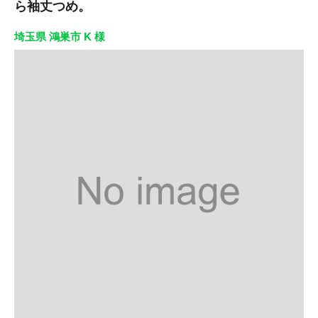
ら袖丈つめ。
埼玉県 鴻巣市 K 様