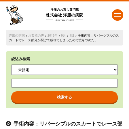
洋服のお直し専門店
株式会社 洋服の病院
Just Your Size
洋服の病院
>
お客様の声
>
2018年
>
9月
>
1日
> 手術内容：リバーシブルのス
カートでレース部分が裂けて破れてしまったので丈をつめた。
絞込み検索
手術内容：リバーシブルのスカートでレース部