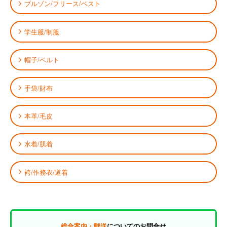
ブルゾン/フリース/ベスト
学生服/制服
帽子/ベルト
手袋/財布
本革/毛皮
水着/肌着
袴/作務衣/道着
総合案内・郵送
についてのお問合せ