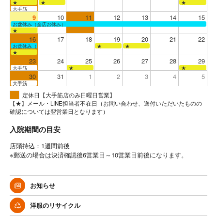
★
★
★
大手筋
9
10
11
12
13
14
15
お盆休み（全店お休み）
★
16
17
18
19
20
21
22
お盆休み（全店お休み）
★
★
★
23
24
25
26
27
28
29
大手筋
★
★
30
31
1
2
3
4
5
大手筋
定休日【大手筋店のみ日曜日営業】
【★】メール・LINE担当者不在日（お問い合わせ、送付いただいたものの
確認については翌営業日となります）
入院期間の目安
店頭持込：1週間前後
※郵送の場合は決済確認後6営業日～10営業日前後になります。
お知らせ
洋服のリサイクル