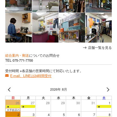
店舗一覧を見る
総合案内・郵送
についてのお問合せ
TEL
075-771-7700
受付時間 ※各店舗の営業時間にて対応いたします。
E-mail、LINEは24時間受付
2026年 8月
日
月
火
水
木
金
土
26
27
28
29
30
31
1
★
★
★
大手筋店のみ営業
2
3
4
5
6
7
8