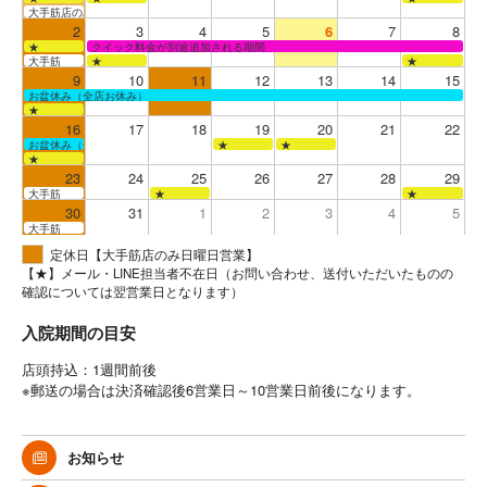
大手筋店のみ営業
2
3
4
5
6
7
8
★
クイック料金が別途追加される期間
大手筋
★
★
9
10
11
12
13
14
15
お盆休み（全店お休み）
★
16
17
18
19
20
21
22
お盆休み（全店お休み）
★
★
★
23
24
25
26
27
28
29
大手筋
★
★
30
31
1
2
3
4
5
大手筋
定休日【大手筋店のみ日曜日営業】
【★】メール・LINE担当者不在日（お問い合わせ、送付いただいたものの
確認については翌営業日となります）
入院期間の目安
店頭持込：1週間前後
※郵送の場合は決済確認後6営業日～10営業日前後になります。
お知らせ