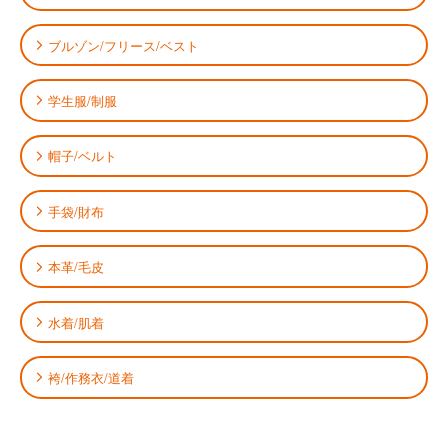
ブルゾン/フリース/ベスト
学生服/制服
帽子/ベルト
手袋/財布
本革/毛皮
水着/肌着
袴/作務衣/道着