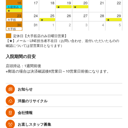
16
17
18
19
20
21
22
お盆休み（全店お休み）
★
★
★
23
24
25
26
27
28
29
大手筋
★
★
30
31
1
2
3
4
5
大手筋
定休日【大手筋店のみ日曜日営業】
【★】メール・LINE担当者不在日（お問い合わせ、送付いただいたものの
確認については翌営業日となります）
入院期間の目安
店頭持込：1週間前後
※郵送の場合は決済確認後6営業日～10営業日前後になります。
お知らせ
洋服のリサイクル
会社情報
お直しスタッフ募集