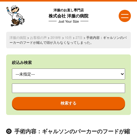
洋服のお直し専門店
株式会社 洋服の病院
Just Your Size
洋服の病院
>
お客様の声
>
2018年
>
10月
>
27日
> 手術内容：ギャルソンのパ
ーカーのフードが縮んで頭が入らなくなってしまった。
絞込み検索
手術内容：ギャルソンのパーカーのフードが縮