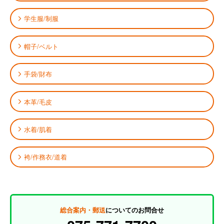
学生服/制服
帽子/ベルト
手袋/財布
本革/毛皮
水着/肌着
袴/作務衣/道着
総合案内・郵送
についてのお問合せ