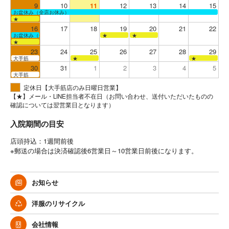
9
10
11
12
13
14
15
お盆休み（全店お休み）
★
16
17
18
19
20
21
22
お盆休み（全店お休み）
★
★
★
23
24
25
26
27
28
29
大手筋
★
★
30
31
1
2
3
4
5
大手筋
定休日【大手筋店のみ日曜日営業】
【★】メール・LINE担当者不在日（お問い合わせ、送付いただいたものの
確認については翌営業日となります）
入院期間の目安
店頭持込：1週間前後
※郵送の場合は決済確認後6営業日～10営業日前後になります。
お知らせ
洋服のリサイクル
会社情報