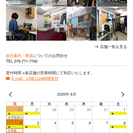
店舗一覧を見る
総合案内・郵送
についてのお問合せ
TEL
075-771-7700
受付時間 ※各店舗の営業時間にて対応いたします。
E-mail、LINEは24時間受付
2026年 8月
日
月
火
水
木
金
土
26
27
28
29
30
31
1
★
★
★
大手筋店のみ営業
2
3
4
5
6
7
8
★
★
★
大手筋