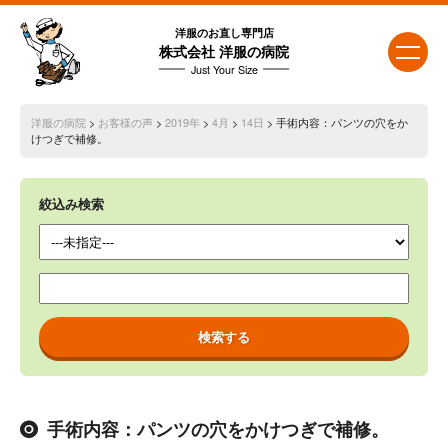
洋服のお直し専門店
株式会社 洋服の病院
Just Your Size
洋服の病院
>
お客様の声
>
2019年
>
4月
>
14日
> 手術内容：パンツの穴をか
けつぎで補修。
絞込み検索
手術内容：パンツの穴をかけつぎで補修。