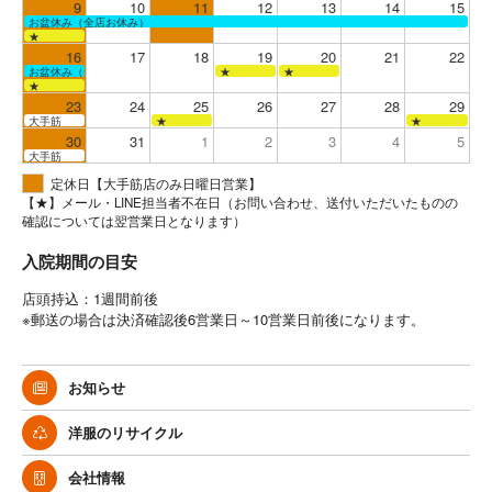
9
10
11
12
13
14
15
お盆休み（全店お休み）
★
16
17
18
19
20
21
22
お盆休み（全店お休み）
★
★
★
23
24
25
26
27
28
29
大手筋
★
★
30
31
1
2
3
4
5
大手筋
定休日【大手筋店のみ日曜日営業】
【★】メール・LINE担当者不在日（お問い合わせ、送付いただいたものの
確認については翌営業日となります）
入院期間の目安
店頭持込：1週間前後
※郵送の場合は決済確認後6営業日～10営業日前後になります。
お知らせ
洋服のリサイクル
会社情報