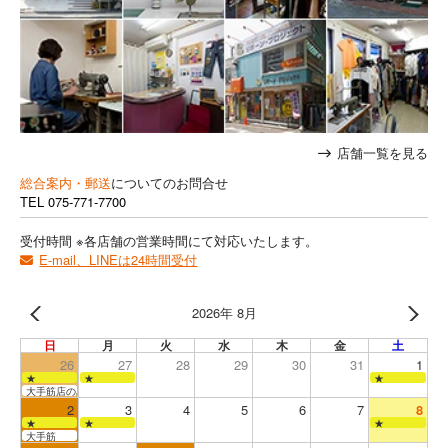
店舗一覧を見る
総合案内・郵送
についてのお問合せ
TEL
075-771-7700
受付時間 ※各店舗の営業時間にて対応いたします。
E-mail、LINEは24時間受付
2026年 8月
日
月
火
水
木
金
土
26
27
28
29
30
31
1
★
★
★
大手筋店のみ営業
2
3
4
5
6
7
8
★
★
★
大手筋