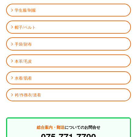
学生服/制服
帽子/ベルト
手袋/財布
本革/毛皮
水着/肌着
袴/作務衣/道着
総合案内・郵送
についてのお問合せ
075-771-7700