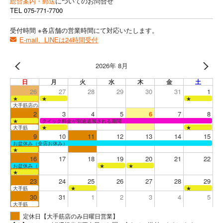
総合案内・郵送
についてのお問合せ
TEL
075-771-7700
受付時間 ※各店舗の営業時間にて対応いたします。
E-mail、LINEは24時間受付
2026年 8月
日
月
火
水
木
金
土
26
27
28
29
30
31
1
★
★
★
大手筋店のみ営業
2
3
4
5
6
7
8
★
クイック料金が別途追加される期間
大手筋
★
★
9
10
11
12
13
14
15
お盆休み（全店お休み）
★
16
17
18
19
20
21
22
お盆休み（全店お休み）
★
★
★
23
24
25
26
27
28
29
大手筋
★
★
30
31
1
2
3
4
5
大手筋
定休日【大手筋店のみ日曜日営業】