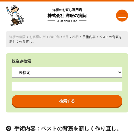
洋服のお直し専門店
株式会社 洋服の病院
Just Your Size
洋服の病院
>
お客様の声
>
2019年
>
6月
>
23日
> 手術内容：ベストの背裏を
新しく作り直し。
絞込み検索
手術内容：ベストの背裏を新しく作り直し。