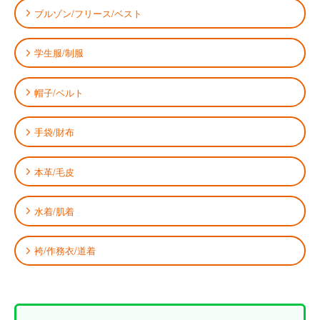
ブルゾン/フリース/ベスト
学生服/制服
帽子/ベルト
手袋/財布
本革/毛皮
水着/肌着
袴/作務衣/道着