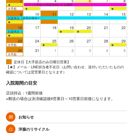
2
3
4
5
6
7
8
★
クイック料金が別途追加される期間
大手筋
★
★
9
10
11
12
13
14
15
お盆休み（全店お休み）
★
16
17
18
19
20
21
22
お盆休み（全店お休み）
★
★
★
23
24
25
26
27
28
29
大手筋
★
★
30
31
1
2
3
4
5
大手筋
定休日【大手筋店のみ日曜日営業】
【★】メール・LINE担当者不在日（お問い合わせ、送付いただいたものの
確認については翌営業日となります）
入院期間の目安
店頭持込：1週間前後
※郵送の場合は決済確認後6営業日～10営業日前後になります。
お知らせ
洋服のリサイクル