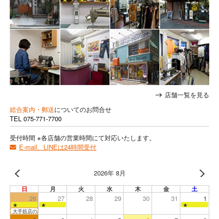
店舗一覧を見る
総合案内・郵送
についてのお問合せ
TEL
075-771-7700
受付時間 ※各店舗の営業時間にて対応いたします。
E-mail、LINEは24時間受付
2026年 8月
日
月
火
水
木
金
土
26
27
28
29
30
31
1
★
★
★
大手筋店のみ営業