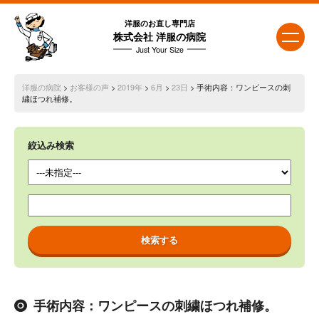
洋服のお直し専門店
株式会社 洋服の病院
Just Your Size
洋服の病院
>
お客様の声
>
2019年
>
6月
>
23日
> 手術内容：ワンピースの刺
繍ほつれ補修。
絞込み検索
手術内容：ワンピースの刺繍ほつれ補修。