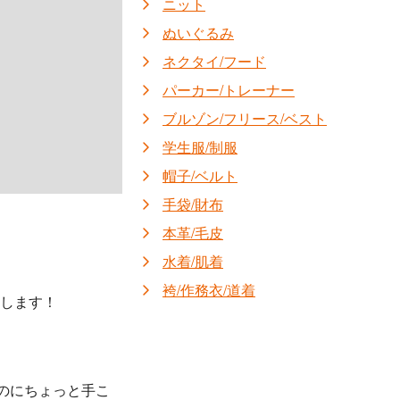
ニット
ぬいぐるみ
ネクタイ/フード
パーカー/トレーナー
ブルゾン/フリース/ベスト
学生服/制服
帽子/ベルト
手袋/財布
本革/毛皮
水着/肌着
袴/作務衣/道着
します！
のにちょっと手こ