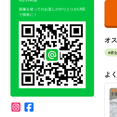
画像を使ってのお直しのやりとりがLINE
で簡単に！
オ
襟
よ