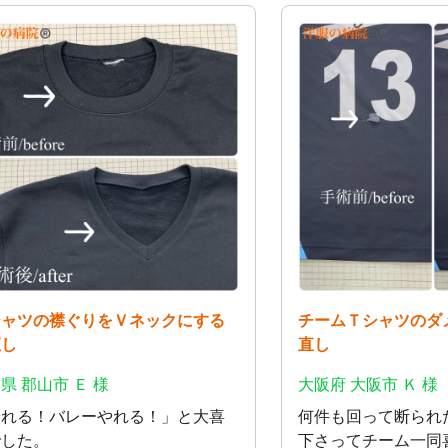
シャツの襟ぐりをＶネックにする
チームＴシャツのダ
直し
直し
県 郡山市 Ｅ 様
大阪府 大阪市 Ｋ 様
着れる！バレーやれる！」と大喜
何件も回って断られ
でした。
下さってチーム一同