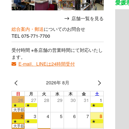
愛媛県
店舗一覧を見る
総合案内・郵送
についてのお問合せ
TEL
075-771-7700
受付時間 ※各店舗の営業時間にて対応いたし
ます。
E-mail、LINEは24時間受付
2026年 8月
日
月
火
水
木
金
土
26
27
28
29
30
31
1
★
★
★
大手筋店のみ営業
2
3
4
5
6
7
8
★
★
★
大手筋