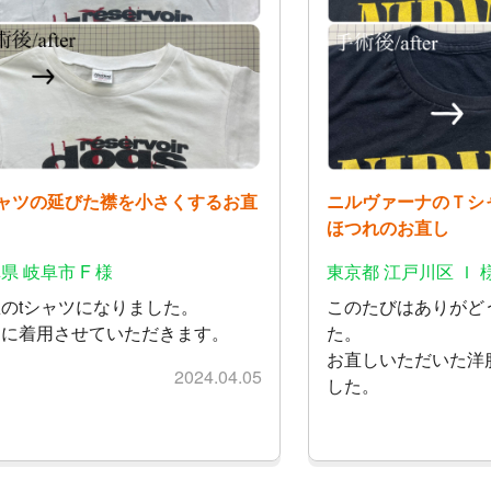
シャツの延びた襟を小さくするお直
ニルヴァーナのＴシ
ほつれのお直し
県 岐阜市 F 様
東京都 江戸川区 Ｉ 
のtシャツになりました。
このたびはありがど
切に着用させていただきます。
た。
お直しいただいた洋
2024.04.05
した。