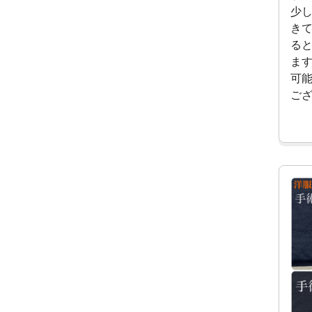
少
き
る
ま
可
ご