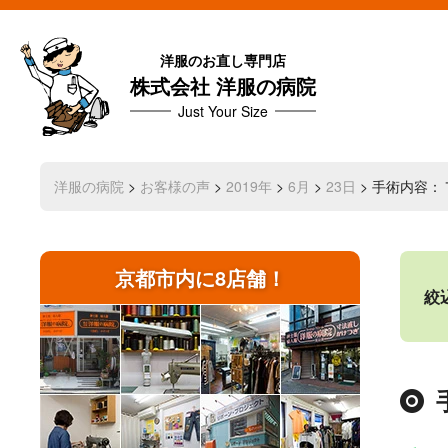
洋服のお直し専門店
株式会社 洋服の病院
Just Your Size
洋服の病院
>
お客様の声
>
2019年
>
6月
>
23日
> 手術内容
京都市内に8店舗！
絞