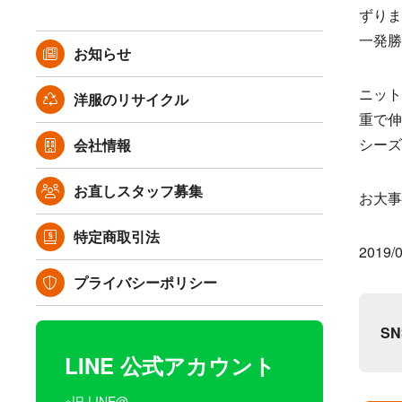
ずりま
一発勝
お知らせ
ニット
洋服のリサイクル
重で伸
シーズ
会社情報
お直しスタッフ募集
お大事
特定商取引法
2019/0
プライバシーポリシー
S
LINE 公式アカウント
※旧 LINE@