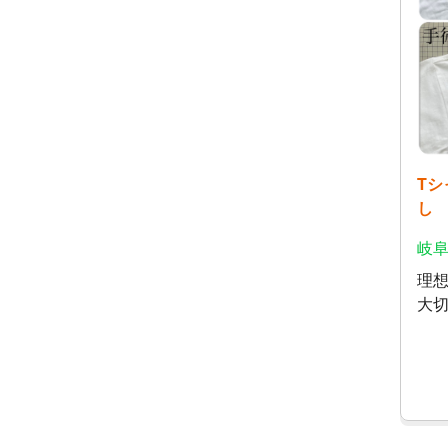
T
し
岐阜
理想
大