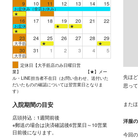
9
10
11
12
13
14
15
お盆休み（全店お休み）
★
16
17
18
19
20
21
22
お盆休み（全店お休み）
★
★
★
23
24
25
26
27
28
29
大手筋
★
★
30
31
1
2
3
4
5
大手筋
定休日【大手筋店のみ日曜日営
業】 【★】メー
先ほど
ル・LINE担当者不在日（お問い合わせ、送付いた
だいたものの確認については翌営業日となりま
思って
す）
入院期間の目安
またほ
店頭持込：1週間前後
洋服の
※郵送の場合は決済確認後6営業日～10営業
日前後になります。
今回の