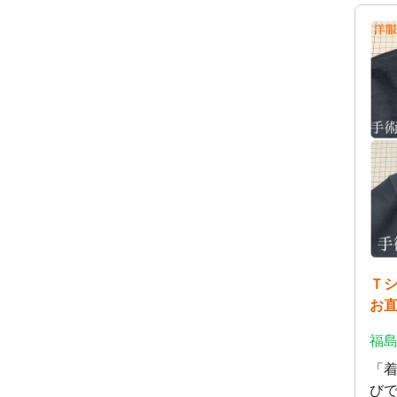
Ｔ
お
福島
「
び