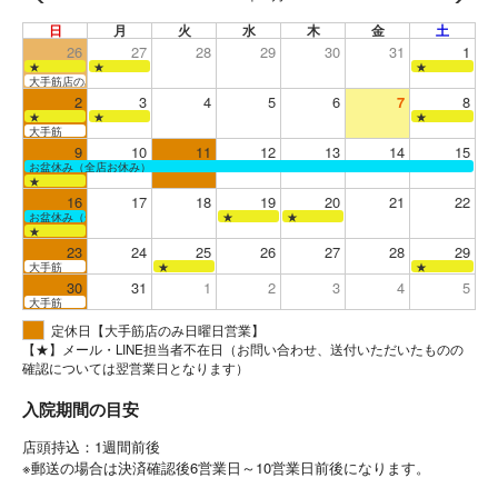
日
月
火
水
木
金
土
26
27
28
29
30
31
1
★
★
★
大手筋店のみ営業
2
3
4
5
6
7
8
★
★
★
大手筋
9
10
11
12
13
14
15
お盆休み（全店お休み）
★
16
17
18
19
20
21
22
お盆休み（全店お休み）
★
★
★
23
24
25
26
27
28
29
大手筋
★
★
30
31
1
2
3
4
5
大手筋
定休日【大手筋店のみ日曜日営業】
【★】メール・LINE担当者不在日（お問い合わせ、送付いただいたものの
確認については翌営業日となります）
入院期間の目安
店頭持込：1週間前後
※郵送の場合は決済確認後6営業日～10営業日前後になります。