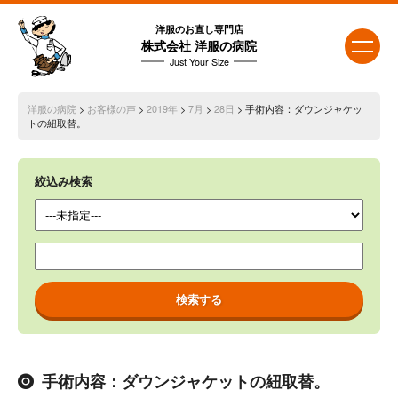
洋服のお直し専門店
株式会社 洋服の病院
Just Your Size
洋服の病院
>
お客様の声
>
2019年
>
7月
>
28日
> 手術内容：ダウンジャケッ
トの紐取替。
絞込み検索
手術内容：ダウンジャケットの紐取替。