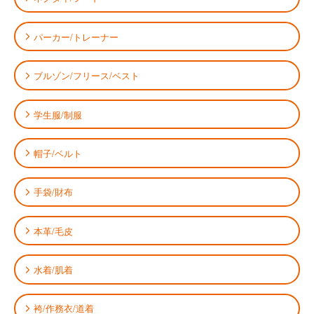
パーカー/トレーナー
ブルゾン/フリース/ベスト
学生服/制服
帽子/ベルト
手袋/財布
本革/毛皮
水着/肌着
袴/作務衣/道着