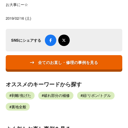
お大事にー☆
2019/02/16 (土)
SNSにシェアする
全てのお直し・修理の事例を見る
オススメのキーワードから探す
剥離/焦げた
破れ部分の補修
紐/リボン/トグル
裏地全般