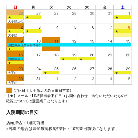
日
月
火
水
木
金
土
26
27
28
29
30
31
1
★
★
★
大手筋店のみ営業
2
3
4
5
6
7
8
★
★
★
大手筋
9
10
11
12
13
14
15
お盆休み（全店お休み）
★
16
17
18
19
20
21
22
お盆休み（全店お休み）
★
★
★
23
24
25
26
27
28
29
大手筋
★
★
30
31
1
2
3
4
5
大手筋
定休日【大手筋店のみ日曜日営業】
【★】メール・LINE担当者不在日（お問い合わせ、送付いただいたものの
確認については翌営業日となります）
入院期間の目安
店頭持込：1週間前後
※郵送の場合は決済確認後6営業日～10営業日前後になります。