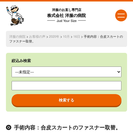
洋服のお直し専門店
株式会社 洋服の病院
Just Your Size
洋服の病院
>
お客様の声
>
2020年
>
10月
>
16日
> 手術内容：合皮スカートの
ファスナー取替。
絞込み検索
手術内容：合皮スカートのファスナー取替。