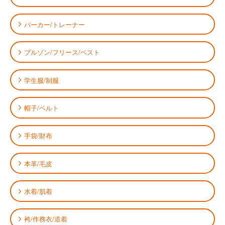
パーカー/トレーナー
ブルゾン/フリース/ベスト
学生服/制服
帽子/ベルト
手袋/財布
本革/毛皮
水着/肌着
袴/作務衣/道着