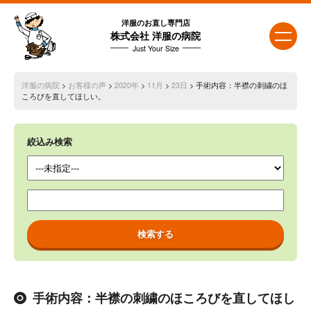
洋服のお直し専門店
株式会社 洋服の病院
Just Your Size
洋服の病院
>
お客様の声
>
2020年
>
11月
>
23日
> 手術内容：半襟の刺繍のほ
ころびを直してほしい。
絞込み検索
手術内容：半襟の刺繍のほころびを直してほし