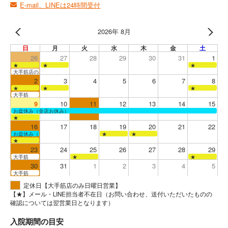
E-mail、LINEは24時間受付
2026年 8月
日
月
火
水
木
金
土
26
27
28
29
30
31
1
★
★
★
大手筋店のみ営業
2
3
4
5
6
7
8
★
★
★
大手筋
9
10
11
12
13
14
15
お盆休み（全店お休み）
★
16
17
18
19
20
21
22
お盆休み（全店お休み）
★
★
★
23
24
25
26
27
28
29
大手筋
★
★
30
31
1
2
3
4
5
大手筋
定休日【大手筋店のみ日曜日営業】
【★】メール・LINE担当者不在日（お問い合わせ、送付いただいたものの
確認については翌営業日となります）
入院期間の目安