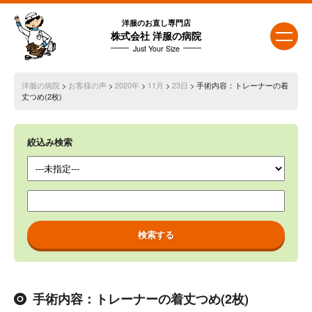
洋服のお直し専門店
株式会社 洋服の病院
Just Your Size
洋服の病院
>
お客様の声
>
2020年
>
11月
>
23日
> 手術内容：トレーナーの着
丈つめ(2枚)
絞込み検索
手術内容：トレーナーの着丈つめ(2枚)