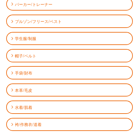
パーカー/トレーナー
ブルゾン/フリース/ベスト
学生服/制服
帽子/ベルト
手袋/財布
本革/毛皮
水着/肌着
袴/作務衣/道着