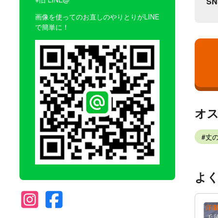
S
画像を使ってのお直しのやりとりがLINE
で簡単に！
オ
丈
よ