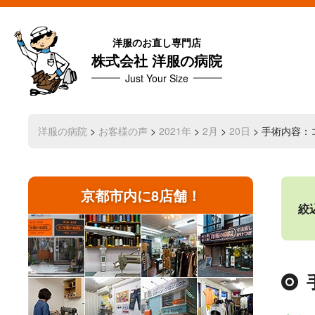
洋服のお直し専門店
株式会社 洋服の病院
Just Your Size
洋服の病院
>
お客様の声
>
2021年
>
2月
>
20日
> 手術内容
京都市内に8店舗！
絞