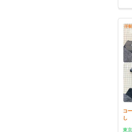
コ
し
東京