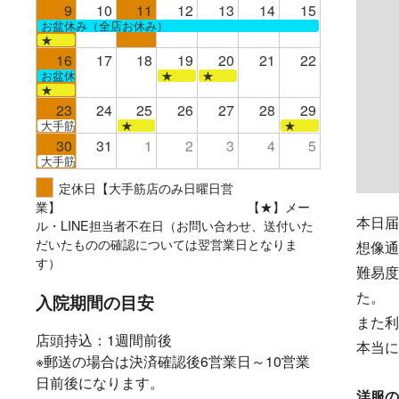
9
10
11
12
13
14
15
お盆休み（全店お休み）
★
16
17
18
19
20
21
22
お盆休み（全店お休み）
★
★
★
23
24
25
26
27
28
29
大手筋
★
★
30
31
1
2
3
4
5
大手筋
定休日【大手筋店のみ日曜日営
業】 【★】メー
本日届
ル・LINE担当者不在日（お問い合わせ、送付いた
だいたものの確認については翌営業日となりま
想像通
す）
難易度
た。
入院期間の目安
また利
店頭持込：1週間前後
本当に
※郵送の場合は決済確認後6営業日～10営業
日前後になります。
洋服の