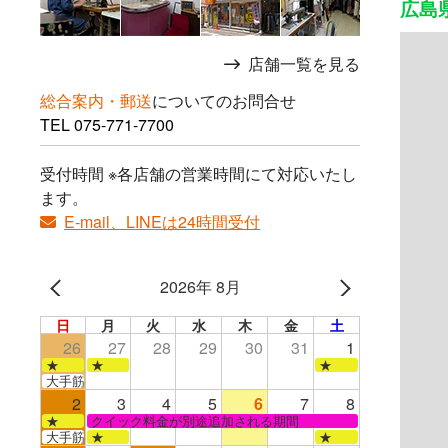
広島県
店舗一覧を見る
総合案内・郵送
についてのお問合せ
TEL
075-771-7700
受付時間 ※各店舗の営業時間にて対応いたし
ます。
E-mail、LINEは24時間受付
2026年 8月
日
月
火
水
木
金
土
26
27
28
29
30
31
1
★
★
★
大手筋店のみ営業
2
3
4
5
6
7
8
★
クイック料金が別途追加される期間
大手筋
★
★