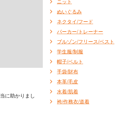
ニット
ぬいぐるみ
ネクタイ/フード
パーカー/トレーナー
ブルゾン/フリース/ベスト
学生服/制服
帽子/ベルト
手袋/財布
本革/毛皮
水着/肌着
当に助かりまし
袴/作務衣/道着