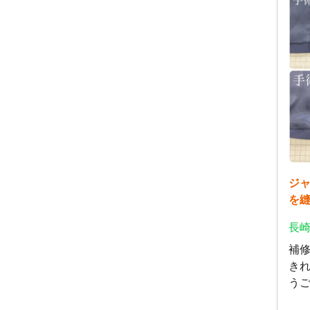
ジ
を
長崎
補
き
う