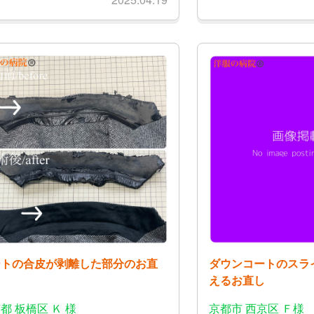
ートの合皮が剥離した部分のお直
ダウンコートのスラ
えるお直し
都 板橋区 Ｋ 様
京都市 西京区 Ｆ様