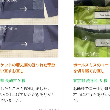
ャケットの着丈裾のほつれた部分
ポールスミスのコー
縫い直すお直し
を切り継ぐお直し
県 長崎市 Y 様
東京都 渋谷区 Ｓ 様
修したところも確認しました。
お蔭様でコートが甦
れいに仕上げていただきありがと
本当にどうもありが
ございました。
た。
2025.04.19