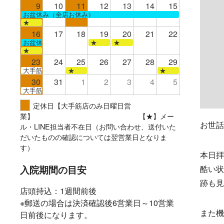
9
10
11
12
13
14
15
お盆休み（全店お休み）
★
16
17
18
19
20
21
22
お盆休み（全店お休み）
★
★
★
23
24
25
26
27
28
29
大手筋
★
★
30
31
1
2
3
4
5
大手筋
定休日【大手筋店のみ日曜日営
業】 【★】メー
お世話
ル・LINE担当者不在日（お問い合わせ、送付いた
だいたものの確認については翌営業日となりま
す）
本日拝
入院期間の目安
酷い状
跡も見
店頭持込：1週間前後
※郵送の場合は決済確認後6営業日～10営業
また機
日前後になります。