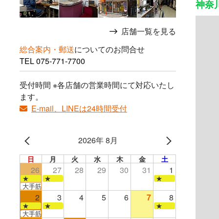
神奈川
店舗一覧を見る
総合案内・郵送
についてのお問合せ
TEL
075-771-7700
受付時間 ※各店舗の営業時間にて対応いたし
ます。
E-mail、LINEは24時間受付
2026年 8月
日
月
火
水
木
金
土
26
27
28
29
30
31
1
★
★
★
大手筋店のみ営業
2
3
4
5
6
7
8
★
★
★
大手筋