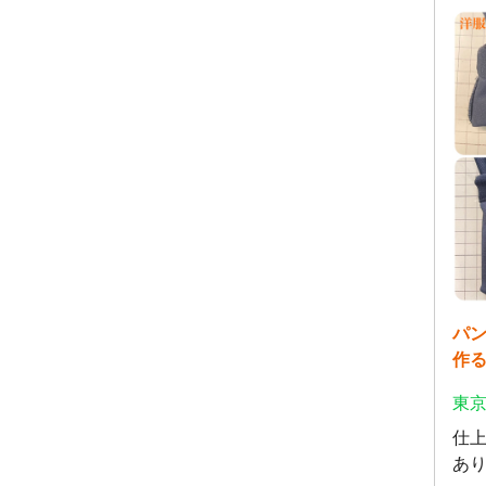
パ
作
東京
仕
あ