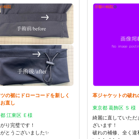
ンツの裾にドローコードを新しく
革ジャケットの破れ
るお直し
東京都 葛飾区 Ｓ 様
都 江東区 Ｅ様
綺麗に直していただ
上がり完璧です！
ざいます！
りがとうございました✨
破れの補修、全く違