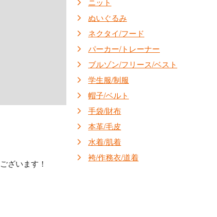
ニット
ぬいぐるみ
ネクタイ/フード
パーカー/トレーナー
ブルゾン/フリース/ベスト
学生服/制服
帽子/ベルト
手袋/財布
本革/毛皮
水着/肌着
袴/作務衣/道着
ございます！