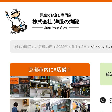
洋服のお直し専門店
株式会社 洋服の病院
Just Your Size
洋服の病院
>
お客様の声
>
2022年
>
5月
>
2日
> ジャケット
京都市内に8店舗！
絞