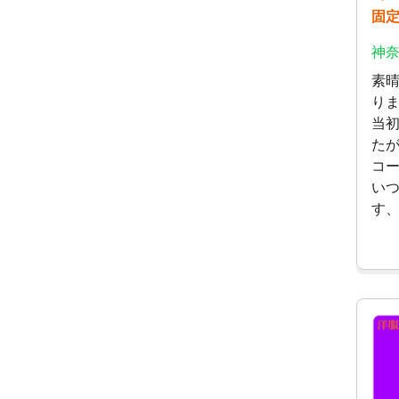
固
神奈
素
り
当
た
コ
い
す