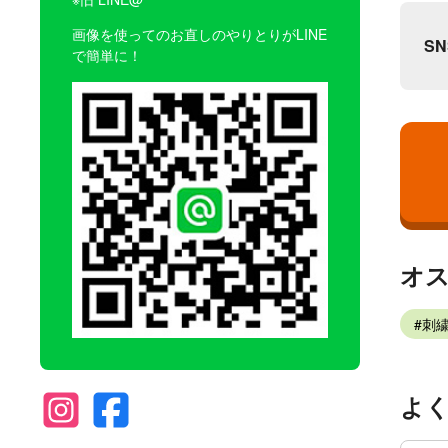
画像を使ってのお直しのやりとりがLINE
S
で簡単に！
オ
刺
よ