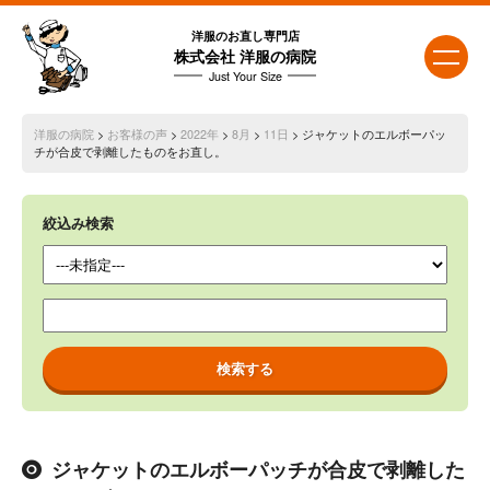
洋服のお直し専門店
株式会社 洋服の病院
Just Your Size
洋服の病院
>
お客様の声
>
2022年
>
8月
>
11日
> ジャケットのエルボーパッ
チが合皮で剥離したものをお直し。
絞込み検索
ジャケットのエルボーパッチが合皮で剥離した