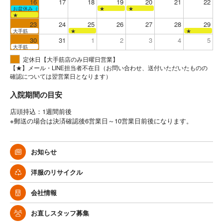
16
17
18
19
20
21
22
お盆休み（全店お休み）
★
★
★
23
24
25
26
27
28
29
大手筋
★
★
30
31
1
2
3
4
5
大手筋
定休日【大手筋店のみ日曜日営業】
【★】メール・LINE担当者不在日（お問い合わせ、送付いただいたものの
確認については翌営業日となります）
入院期間の目安
店頭持込：1週間前後
※郵送の場合は決済確認後6営業日～10営業日前後になります。
お知らせ
洋服のリサイクル
会社情報
お直しスタッフ募集