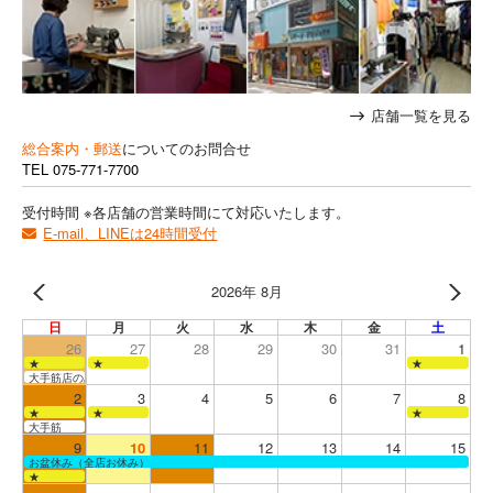
店舗一覧を見る
総合案内・郵送
についてのお問合せ
TEL
075-771-7700
受付時間 ※各店舗の営業時間にて対応いたします。
E-mail、LINEは24時間受付
2026年 8月
日
月
火
水
木
金
土
26
27
28
29
30
31
1
★
★
★
大手筋店のみ営業
2
3
4
5
6
7
8
★
★
★
大手筋
9
10
11
12
13
14
15
お盆休み（全店お休み）
★