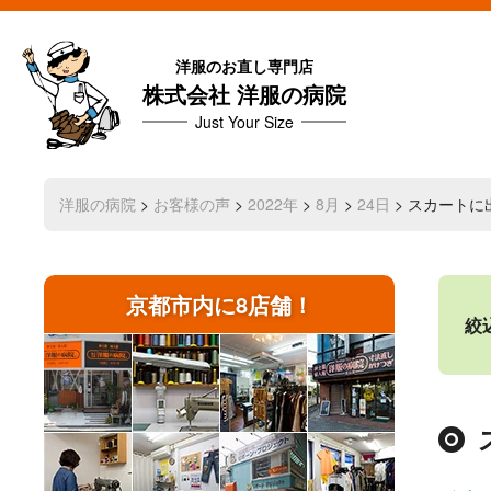
洋服のお直し専門店
株式会社 洋服の病院
Just Your Size
洋服の病院
>
お客様の声
>
2022年
>
8月
>
24日
> スカート
京都市内に8店舗！
絞