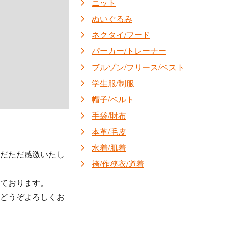
ニット
ぬいぐるみ
ネクタイ/フード
パーカー/トレーナー
ブルゾン/フリース/ベスト
学生服/制服
帽子/ベルト
手袋/財布
本革/毛皮
水着/肌着
ただただ感激いたし
袴/作務衣/道着
ております。
はどうぞよろしくお