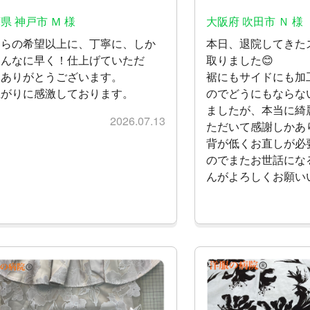
県 神戸市 Ｍ 様
大阪府 吹田市 Ｎ 様
ちらの希望以上に、丁寧に、しか
本日、退院してきた
こんなに早く！仕上げていただ
取りました😊
、ありがとうございます。
裾にもサイドにも加
上がりに感激しております。
のでどうにもならな
ましたが、本当に綺
2026.07.13
ただいて感謝しかあり
背が低くお直しが必
のでまたお世話にな
んがよろしくお願い