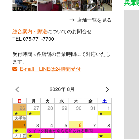
兵庫県
店舗一覧を見る
総合案内・郵送
についてのお問合せ
TEL
075-771-7700
受付時間 ※各店舗の営業時間にて対応いたし
ます。
E-mail、LINEは24時間受付
2026年 8月
日
月
火
水
木
金
土
26
27
28
29
30
31
1
★
★
★
大手筋店のみ営業
2
3
4
5
6
7
8
★
クイック料金が別途追加される期間
大手筋
★
★