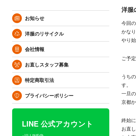
洋服
お知らせ
今回の
かなり
洋服のリサイクル
やり始
会社情報
ご予定
お直しスタッフ募集
うちの
特定商取引法
す。
一旦の
プライバシーポリシー
京都か
終始に
LINE 公式アカウント
お直し
※旧 LINE@