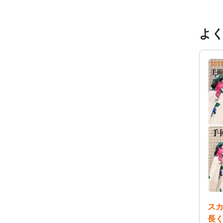
よ
ス
長