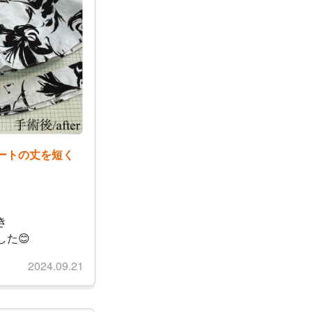
ートの丈を短く
き
た😊
2024.09.21