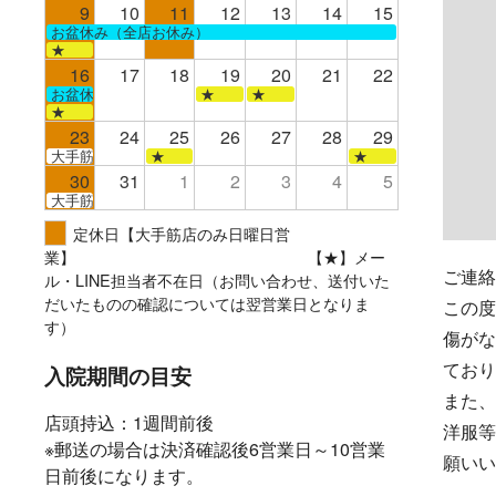
9
10
11
12
13
14
15
お盆休み（全店お休み）
★
16
17
18
19
20
21
22
お盆休み（全店お休み）
★
★
★
23
24
25
26
27
28
29
大手筋
★
★
30
31
1
2
3
4
5
大手筋
定休日【大手筋店のみ日曜日営
業】 【★】メー
ご連絡
ル・LINE担当者不在日（お問い合わせ、送付いた
だいたものの確認については翌営業日となりま
この度
す）
傷がな
ており
入院期間の目安
また、
店頭持込：1週間前後
洋服等
※郵送の場合は決済確認後6営業日～10営業
願いい
日前後になります。