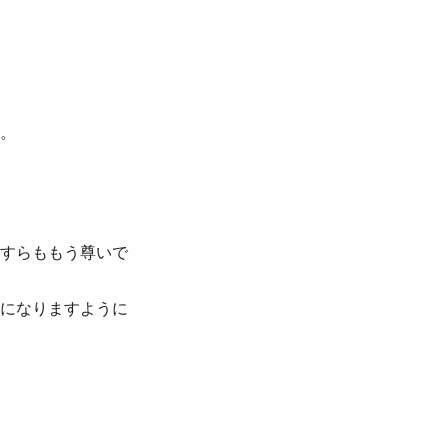
。
間すらももう尊いで
出になりますように