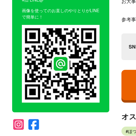
お大事
画像を使ってのお直しのやりとりがLINE
で簡単に！
参考事
S
オ
ほ