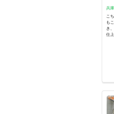
兵庫
こ
も
き
仕