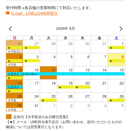
受付時間 ※各店舗の営業時間にて対応いたします。
E-mail、LINEは24時間受付
2026年 8月
日
月
火
水
木
金
土
26
27
28
29
30
31
1
★
★
★
大手筋店のみ営業
2
3
4
5
6
7
8
★
★
★
大手筋
9
10
11
12
13
14
15
お盆休み（全店お休み）
★
16
17
18
19
20
21
22
お盆休み（全店お休み）
★
★
★
23
24
25
26
27
28
29
大手筋
★
★
30
31
1
2
3
4
5
大手筋
定休日【大手筋店のみ日曜日営業】
【★】メール・LINE担当者不在日（お問い合わせ、送付いただいたものの
確認については翌営業日となります）