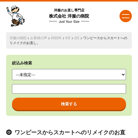
洋服のお直し専門店
株式会社 洋服の病院
Just Your Size
洋服の病院
>
お客様の声
>
2022年
>
9月
>
2日
> ワンピースからスカートへの
リメイクのお直し。
絞込み検索
ワンピースからスカートへのリメイクのお直