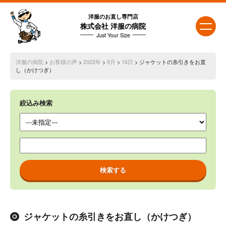
洋服のお直し専門店
株式会社 洋服の病院
Just Your Size
洋服の病院
>
お客様の声
>
2022年
>
9月
>
16日
> ジャケットの糸引きをお直
し（かけつぎ）
絞込み検索
ジャケットの糸引きをお直し（かけつぎ）