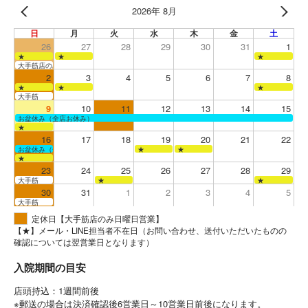
2026年 8月
日
月
火
水
木
金
土
26
27
28
29
30
31
1
★
★
★
大手筋店のみ営業
2
3
4
5
6
7
8
★
★
★
大手筋
9
10
11
12
13
14
15
お盆休み（全店お休み）
★
16
17
18
19
20
21
22
お盆休み（全店お休み）
★
★
★
23
24
25
26
27
28
29
大手筋
★
★
30
31
1
2
3
4
5
大手筋
定休日【大手筋店のみ日曜日営業】
【★】メール・LINE担当者不在日（お問い合わせ、送付いただいたものの
確認については翌営業日となります）
入院期間の目安
店頭持込：1週間前後
※郵送の場合は決済確認後6営業日～10営業日前後になります。