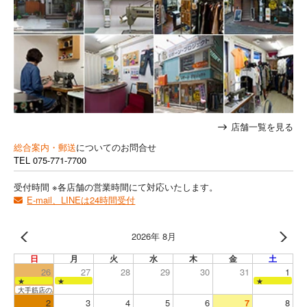
店舗一覧を見る
総合案内・郵送
についてのお問合せ
TEL
075-771-7700
受付時間 ※各店舗の営業時間にて対応いたします。
E-mail、LINEは24時間受付
2026年 8月
日
月
火
水
木
金
土
26
27
28
29
30
31
1
★
★
★
大手筋店のみ営業
2
3
4
5
6
7
8