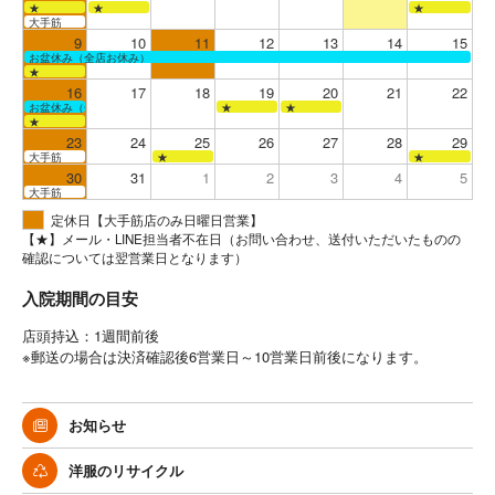
★
★
★
大手筋
9
10
11
12
13
14
15
お盆休み（全店お休み）
★
16
17
18
19
20
21
22
お盆休み（全店お休み）
★
★
★
23
24
25
26
27
28
29
大手筋
★
★
30
31
1
2
3
4
5
大手筋
定休日【大手筋店のみ日曜日営業】
【★】メール・LINE担当者不在日（お問い合わせ、送付いただいたものの
確認については翌営業日となります）
入院期間の目安
店頭持込：1週間前後
※郵送の場合は決済確認後6営業日～10営業日前後になります。
お知らせ
洋服のリサイクル