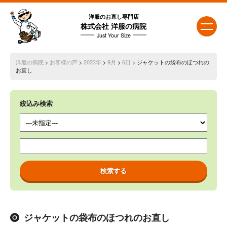
洋服のお直し専門店
株式会社 洋服の病院
Just Your Size
洋服の病院
>
お客様の声
>
2023年
>
9月
>
6日
> ジャケットの袋布のほつれの
お直し
絞込み検索
ジャケットの袋布のほつれのお直し