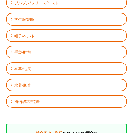
ブルゾン/フリース/ベスト
学生服/制服
帽子/ベルト
手袋/財布
本革/毛皮
水着/肌着
袴/作務衣/道着
総合案内・郵送
についてのお問合せ