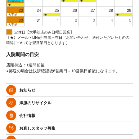
お盆休み（全店お休み）
★
★
★
23
24
25
26
27
28
29
大手筋
★
★
30
31
1
2
3
4
5
大手筋
定休日【大手筋店のみ日曜日営業】
【★】メール・LINE担当者不在日（お問い合わせ、送付いただいたものの
確認については翌営業日となります）
入院期間の目安
店頭持込：1週間前後
※郵送の場合は決済確認後6営業日～10営業日前後になります。
お知らせ
洋服のリサイクル
会社情報
お直しスタッフ募集