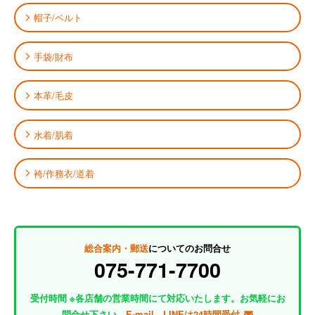
帽子/ベルト
手袋/財布
本革/毛皮
水着/肌着
袴/作務衣/道着
総合案内・郵送
についてのお問合せ
075-771-7700
受付時間 ※各店舗の営業時間にて対応いたします。お気軽にお
問合せ下さい。
E-mail、LINEは24時間受付