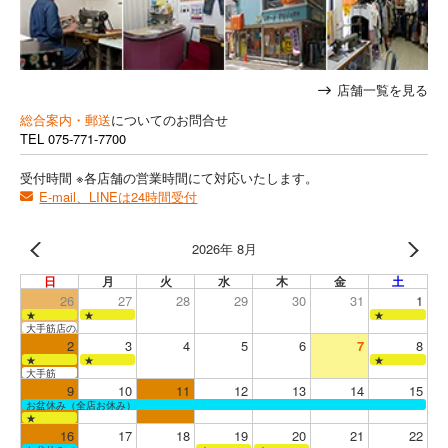
店舗一覧を見る
総合案内・郵送
についてのお問合せ
TEL
075-771-7700
受付時間 ※各店舗の営業時間にて対応いたします。
E-mail、LINEは24時間受付
2026年 8月
日
月
火
水
木
金
土
26
27
28
29
30
31
1
★
★
★
大手筋店のみ営業
2
3
4
5
6
7
8
★
★
★
大手筋
9
10
11
12
13
14
15
お盆休み（全店お休み）
★
16
17
18
19
20
21
22