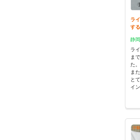
ライ
す
静岡
ラ
ま
た
ま
と
イ