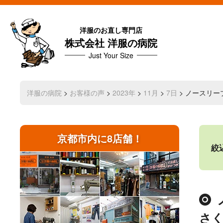
洋服のお直し専門店
株式会社 洋服の病院
Just Your Size
洋服の病院
>
お客様の声
>
2023年
>
11月
>
7日
> ノースリ
京都市内に8店舗！
絞
さ