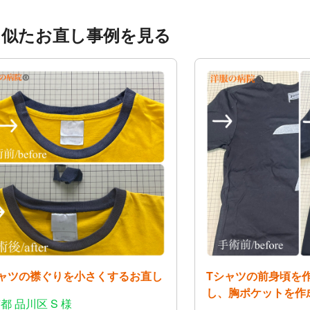
く似たお直し事例を見る
シャツの襟ぐりを小さくするお直し
Tシャツの前身頃を
し、胸ポケットを作
都 品川区 S 様