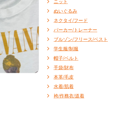
ニット
ぬいぐるみ
ネクタイ/フード
パーカー/トレーナー
ブルゾン/フリース/ベスト
学生服/制服
帽子/ベルト
手袋/財布
本革/毛皮
水着/肌着
袴/作務衣/道着