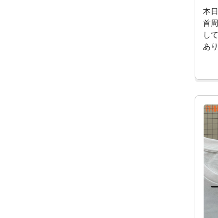
本日
首
し
あ