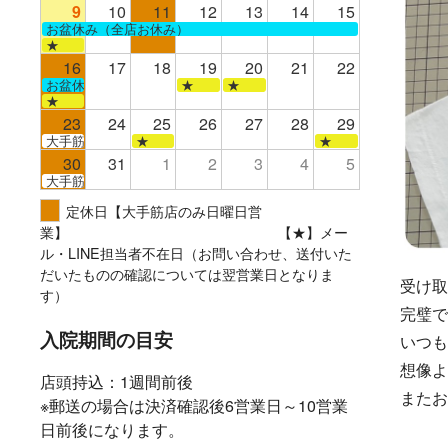
9
10
11
12
13
14
15
お盆休み（全店お休み）
★
16
17
18
19
20
21
22
お盆休み（全店お休み）
★
★
★
23
24
25
26
27
28
29
大手筋
★
★
30
31
1
2
3
4
5
大手筋
定休日【大手筋店のみ日曜日営
業】 【★】メー
ル・LINE担当者不在日（お問い合わせ、送付いた
だいたものの確認については翌営業日となりま
受け取
す）
完璧で
入院期間の目安
いつも
想像よ
店頭持込：1週間前後
またお
※郵送の場合は決済確認後6営業日～10営業
日前後になります。