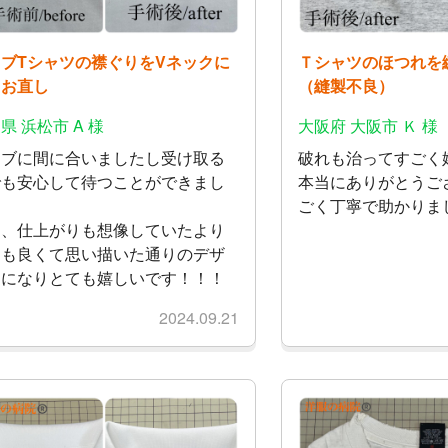
ブTシャツの襟ぐりをVネックに
Ｔシャツのほつれを
るお直し
（縫製不良）
県 浜松市 A 様
大阪府 大阪市 Ｋ 様
イブに間に合いましたし受け取る
破れも治ってすごく
でも安心して待つことができまし
本当にありがとうご
。
ごく丁寧で助かりま
た、仕上がりも想像していたより
ても良くて思い描いた通りのデザ
ンになりとても嬉しいです！！！
2024.09.21