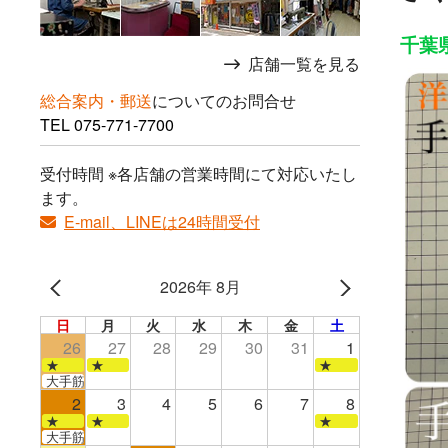
千葉県
店舗一覧を見る
総合案内・郵送
についてのお問合せ
TEL
075-771-7700
受付時間 ※各店舗の営業時間にて対応いたし
ます。
E-mail、LINEは24時間受付
2026年 8月
日
月
火
水
木
金
土
26
27
28
29
30
31
1
★
★
★
大手筋店のみ営業
2
3
4
5
6
7
8
★
★
★
大手筋