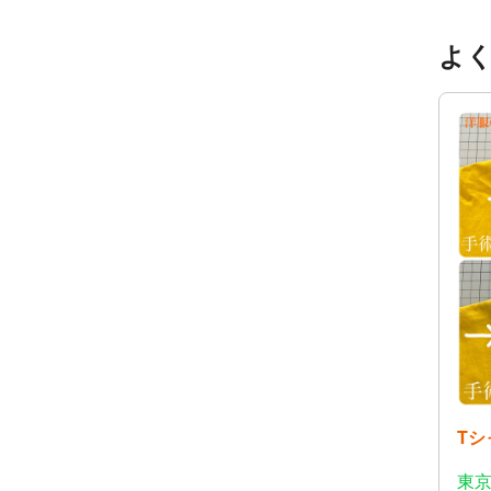
よ
T
東京