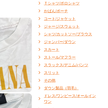
Ｔシャツ/ポロシャツ
かばん/ポーチ
コート/ジャケット
ジャージ/スウェット
シャツ/カットソー/ブラウス
ジャンパー/ダウン
スカート
ストール/マフラー
スラックス/デニム/パンツ
スリット
その他
ダウン製品（羽毛）
ドレス/ワンピース/オールイン
ワン