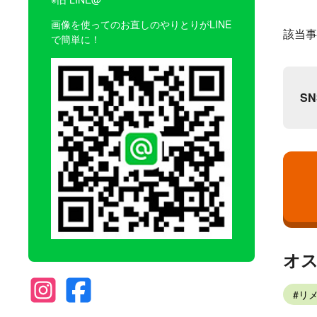
画像を使ってのお直しのやりとりがLINE
該当事
で簡単に！
S
オ
リ