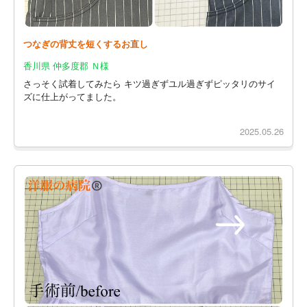
つなぎの背丈を短くするお直し
香川県 仲多度郡 Ｎ様
さっそく試着してみたら キツ過ぎずユル過ぎずピッタリのサイ
ズに仕上がってました。
2025.05.26