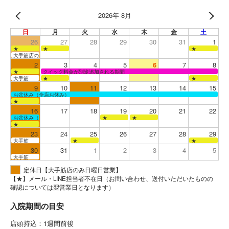
2026年 8月
日
月
火
水
木
金
土
26
27
28
29
30
31
1
★
★
★
大手筋店のみ営業
2
3
4
5
6
7
8
★
クイック料金が別途追加される期間
大手筋
★
★
9
10
11
12
13
14
15
お盆休み（全店お休み）
★
16
17
18
19
20
21
22
お盆休み（全店お休み）
★
★
★
23
24
25
26
27
28
29
大手筋
★
★
30
31
1
2
3
4
5
大手筋
定休日【大手筋店のみ日曜日営業】
【★】メール・LINE担当者不在日（お問い合わせ、送付いただいたものの
確認については翌営業日となります）
入院期間の目安
店頭持込：1週間前後