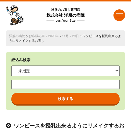
洋服のお直し専門店
株式会社 洋服の病院
Just Your Size
洋服の病院
>
お客様の声
>
2023年
>
11月
>
29日
> ワンピースを授乳出来るよ
うにリメイクするお直し
絞込み検索
ワンピースを授乳出来るようにリメイクするお