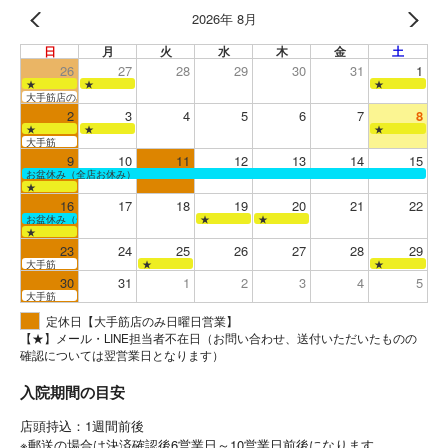
2026年 8月
日
月
火
水
木
金
土
26
27
28
29
30
31
1
★
★
★
大手筋店のみ営業
2
3
4
5
6
7
8
★
★
★
大手筋
9
10
11
12
13
14
15
お盆休み（全店お休み）
★
16
17
18
19
20
21
22
お盆休み（全店お休み）
★
★
★
23
24
25
26
27
28
29
大手筋
★
★
30
31
1
2
3
4
5
大手筋
定休日【大手筋店のみ日曜日営業】
【★】メール・LINE担当者不在日（お問い合わせ、送付いただいたものの
確認については翌営業日となります）
入院期間の目安
店頭持込：1週間前後
※郵送の場合は決済確認後6営業日～10営業日前後になります。