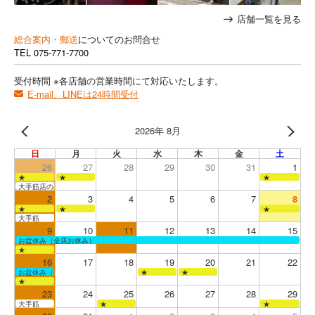
店舗一覧を見る
総合案内・郵送
についてのお問合せ
TEL
075-771-7700
受付時間 ※各店舗の営業時間にて対応いたします。
E-mail、LINEは24時間受付
2026年 8月
日
月
火
水
木
金
土
26
27
28
29
30
31
1
★
★
★
大手筋店のみ営業
2
3
4
5
6
7
8
★
★
★
大手筋
9
10
11
12
13
14
15
お盆休み（全店お休み）
★
16
17
18
19
20
21
22
お盆休み（全店お休み）
★
★
★
23
24
25
26
27
28
29
大手筋
★
★