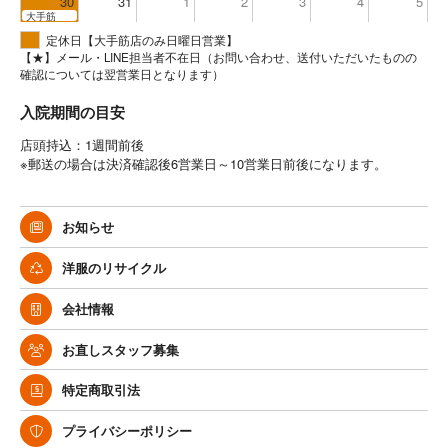
30
31
1
2
3
4
5
大手筋
定休日【大手筋店のみ日曜日営業】
【★】メール・LINE担当者不在日（お問い合わせ、送付いただいたものの
確認については翌営業日となります）
入院期間の目安
店頭持込：1週間前後
※郵送の場合は決済確認後6営業日～10営業日前後になります。
お知らせ
洋服のリサイクル
会社情報
お直しスタッフ募集
特定商取引法
プライバシーポリシー