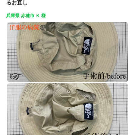
るお直し
兵庫県 赤穂市 Ｋ 様