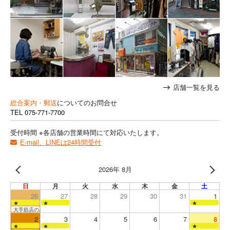
店舗一覧を見る
総合案内・郵送
についてのお問合せ
TEL
075-771-7700
受付時間 ※各店舗の営業時間にて対応いたします。
E-mail、LINEは24時間受付
2026年 8月
日
月
火
水
木
金
土
26
27
28
29
30
31
1
★
★
★
大手筋店のみ営業
2
3
4
5
6
7
8
★
★
★