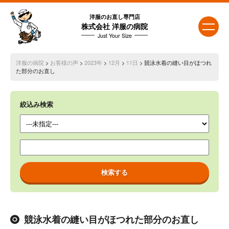
洋服のお直し専門店
株式会社 洋服の病院
Just Your Size
洋服の病院
>
お客様の声
>
2023年
>
12月
>
11日
> 競泳水着の縫い目がほつれ
た部分のお直し
絞込み検索
競泳水着の縫い目がほつれた部分のお直し