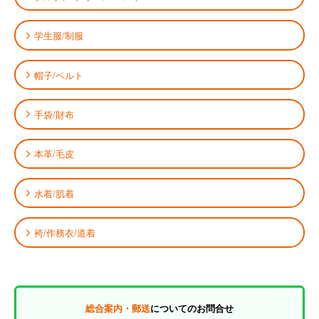
学生服/制服
帽子/ベルト
手袋/財布
本革/毛皮
水着/肌着
袴/作務衣/道着
総合案内・郵送
についてのお問合せ