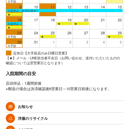
大手筋
9
10
11
12
13
14
15
お盆休み（全店お休み）
★
16
17
18
19
20
21
22
お盆休み（全店お休み）
★
★
★
23
24
25
26
27
28
29
大手筋
★
★
30
31
1
2
3
4
5
大手筋
定休日【大手筋店のみ日曜日営業】
【★】メール・LINE担当者不在日（お問い合わせ、送付いただいたものの
確認については翌営業日となります）
入院期間の目安
店頭持込：1週間前後
※郵送の場合は決済確認後6営業日～10営業日前後になります。
お知らせ
洋服のリサイクル