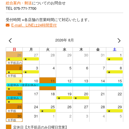
総合案内・郵送
についてのお問合せ
TEL
075-771-7700
受付時間 ※各店舗の営業時間にて対応いたします。
E-mail、LINEは24時間受付
2026年 8月
日
月
火
水
木
金
土
26
27
28
29
30
31
1
★
★
★
大手筋店のみ営業
2
3
4
5
6
7
8
★
★
★
大手筋
9
10
11
12
13
14
15
お盆休み（全店お休み）
★
16
17
18
19
20
21
22
お盆休み（全店お休み）
★
★
★
23
24
25
26
27
28
29
大手筋
★
★
30
31
1
2
3
4
5
大手筋
定休日【大手筋店のみ日曜日営業】