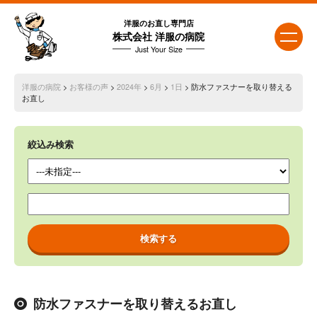
洋服のお直し専門店
株式会社 洋服の病院
Just Your Size
洋服の病院
>
お客様の声
>
2024年
>
6月
>
1日
> 防水ファスナーを取り替える
お直し
絞込み検索
防水ファスナーを取り替えるお直し