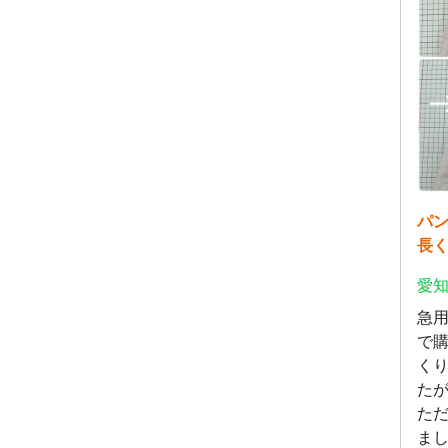
パ
長
愛知
急
で
く
た
た
ま