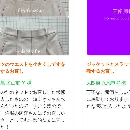
ンツのウエストを小さくして丈を
ジャケットとスラッ
くするお直し
整するお直し
県 犬山市 Ｙ 様
大阪府 八尾市 O 様
用のためネットでお直しした状態
丁寧な、素晴らしい
購入したものの、短すぎてちんち
に感動しております
りんだったので、すごく残念でし
たな“魂”が入ったよ
が、洋服の病院さんにてお直しい
だき、とっても理想的な丈に直り
した！