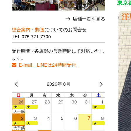
東京都
店舗一覧を見る
総合案内・郵送
についてのお問合せ
TEL
075-771-7700
受付時間 ※各店舗の営業時間にて対応いたし
ます。
E-mail、LINEは24時間受付
2026年 8月
日
月
火
水
木
金
土
26
27
28
29
30
31
1
★
★
★
大手筋店のみ営業
2
3
4
5
6
7
8
★
★
★
大手筋