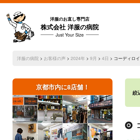
洋服のお直し専門店
株式会社 洋服の病院
Just Your Size
洋服の病院
>
お客様の声
>
2024年
>
9月
>
4日
> コーディロ
京都市内に8店舗！
絞