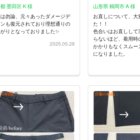
都 墨田区 K 様
山形県 鶴岡市 A 様
さは勿論、元々あったダメージデ
お直しについて、大
インも復元されており理想通りの
た！！
上がりとなっておりました✨
色合いはお直しして
らないほど、着用時
2025.05.28
かかりもなくスムー
になりました。