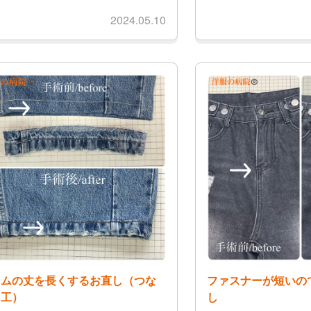
2024.05.10
ニムの丈を長くするお直し（つな
ファスナーが短いの
加工）
し