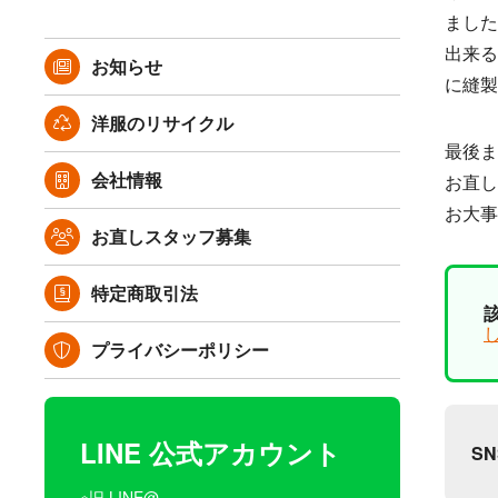
ました
出来る
お知らせ
に縫製
洋服のリサイクル
最後ま
会社情報
お直し
お大事
お直しスタッフ募集
特定商取引法
プライバシーポリシー
LINE 公式アカウント
S
※旧 LINE@