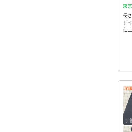
東京
長
ザ
仕