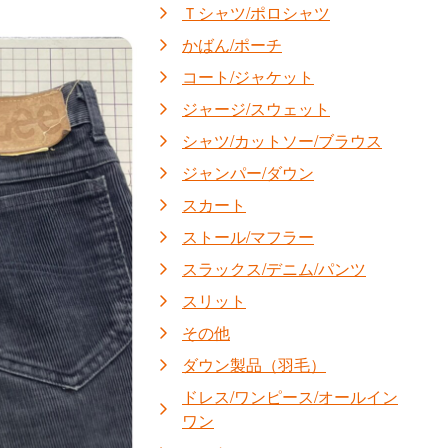
Ｔシャツ/ポロシャツ
かばん/ポーチ
コート/ジャケット
ジャージ/スウェット
シャツ/カットソー/ブラウス
ジャンパー/ダウン
スカート
ストール/マフラー
スラックス/デニム/パンツ
スリット
その他
ダウン製品（羽毛）
ドレス/ワンピース/オールイン
ワン