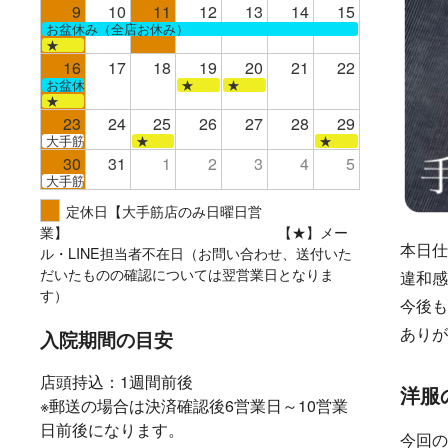
9
10
11
12
13
14
15
お盆休み（全店お休み）
★
16
17
18
19
20
21
22
お盆休み（全店お休み）
★
★
★
23
24
25
26
27
28
29
大手筋
★
★
30
31
1
2
3
4
5
大手筋
定休日【大手筋店のみ日曜日営
業】 【★】メー
本日仕
ル・LINE担当者不在日（お問い合わせ、送付いた
だいたものの確認については翌営業日となりま
違和感
す）
今後も
ありが
入院期間の目安
店頭持込：1週間前後
洋服
※郵送の場合は決済確認後6営業日～10営業
日前後になります。
今回の