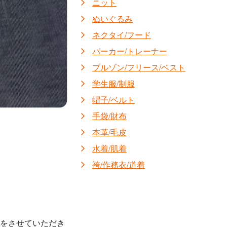
ニット
ぬいぐるみ
ネクタイ/フード
パーカー/トレーナー
ブルゾン/フリース/ベスト
学生服/制服
帽子/ベルト
手袋/財布
本革/毛皮
水着/肌着
袴/作務衣/道着
強をさせていただき